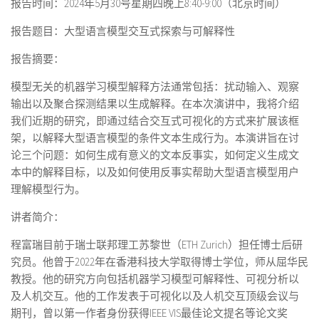
报告时间：2024年5月30号星期四晚上8:40-9:00（北京时间）
报告题目：大型语言模型交互式探索与可解释性
报告摘要：
模型无关的机器学习模型解释方法通常包括：扰动输入、观察
输出以及聚合探测结果以生成解释。在本次演讲中，我将介绍
我们近期的研究，即通过结合交互式可视化的方式来扩展该框
架，以解释大型语言模型的条件文本生成行为。本演讲旨在讨
论三个问题：如何生成有意义的文本反事实，如何定义生成文
本中的解释目标，以及如何使用反事实帮助大型语言模型用户
理解模型行为。
讲者简介：
程富瑞目前于瑞士联邦理工苏黎世（ETH Zurich）担任博士后研
究员。他曾于2022年在香港科技大学取得博士学位，师从屈华民
教授。他的研究方向包括机器学习模型可解释性、可视分析以
及人机交互。他的工作发表于可视化以及人机交互顶级会议与
期刊，曾以第一作者身份获得IEEE VIS最佳论文提名等论文奖