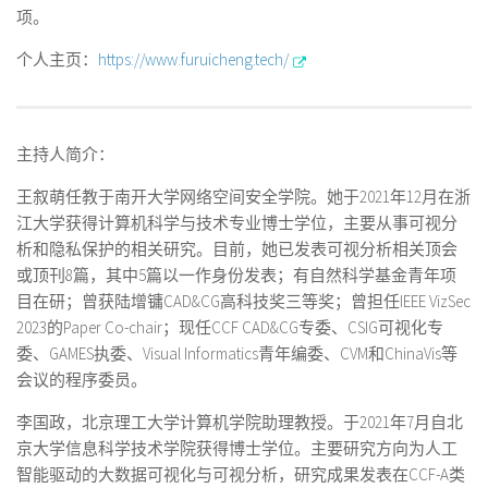
项。
个人主页：
https://www.furuicheng.tech/
主持人简介：
王叙萌任教于南开大学网络空间安全学院。她于2021年12月在浙
江大学获得计算机科学与技术专业博士学位，主要从事可视分
析和隐私保护的相关研究。目前，她已发表可视分析相关顶会
或顶刊8篇，其中5篇以一作身份发表；有自然科学基金青年项
目在研；曾获陆增镛CAD&CG高科技奖三等奖；曾担任IEEE VizSec
2023的Paper Co-chair；现任CCF CAD&CG专委、CSIG可视化专
委、GAMES执委、Visual Informatics青年编委、CVM和ChinaVis等
会议的程序委员。
李国政，北京理工大学计算机学院助理教授。于2021年7月自北
京大学信息科学技术学院获得博士学位。主要研究方向为人工
智能驱动的大数据可视化与可视分析，研究成果发表在CCF-A类