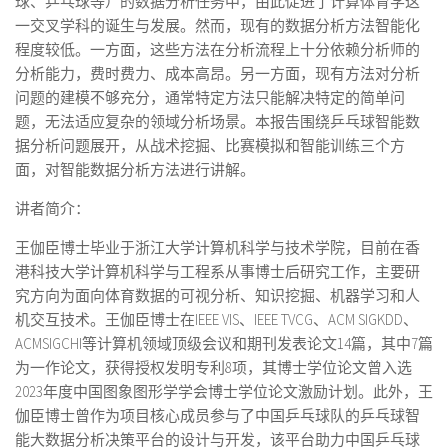
球、乒乓球等）的数据分析任务中，由此促进了计算体育学这
一交叉学科的诞生与发展。然而，现有的数据分析方法智能化
程度较低。一方面，这些方法在分析流程上十分依赖分析师的
分析能力，费时费力、成本高昂。另一方面，现有方法对分析
问题的建模不够充分，通常特定方法只能解决特定的简单问
题，无法适应复杂的领域分析场景。本报告围绕乒乓球智能数
据分析问题展开，从战术挖掘、比赛模拟和智能训练三个方
面，对智能数据分析方法进行讲解。
讲者简介：
王伽臣博士毕业于浙江大学计算机科学与技术学院，目前在香
港科技大学计算机科学与工程系从事博士后研究工作，主要研
究方向为面向体育数据的可视分析、知识挖掘、机器学习和人
机交互技术。王伽臣博士在IEEE VIS、IEEE TVCG、ACM SIGKDD、
ACMSIGCHI等计算机领域顶级会议和期刊发表论文14篇，其中7篇
为一作论文，获得授权发明专利8项，其博士学位论文曾入选
2023年度中国图象图形学学会博士学位论文激励计划。此外，王
伽臣博士曾作为项目核心成员参与了中国乒乓球队的乒乓球智
能大数据分析决策平台的设计与开发，该平台助力中国乒乓球