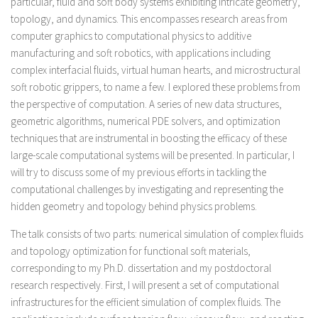
particular, fluid and soft body systems exhibiting intricate geometry,
topology, and dynamics. This encompasses research areas from
computer graphics to computational physics to additive
manufacturing and soft robotics, with applications including
complex interfacial fluids, virtual human hearts, and microstructural
soft robotic grippers, to name a few. I explored these problems from
the perspective of computation. A series of new data structures,
geometric algorithms, numerical PDE solvers, and optimization
techniques that are instrumental in boosting the efficacy of these
large-scale computational systems will be presented. In particular, I
will try to discuss some of my previous efforts in tackling the
computational challenges by investigating and representing the
hidden geometry and topology behind physics problems.
The talk consists of two parts: numerical simulation of complex fluids
and topology optimization for functional soft materials,
corresponding to my Ph.D. dissertation and my postdoctoral
research respectively. First, I will present a set of computational
infrastructures for the efficient simulation of complex fluids. The