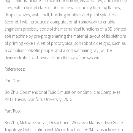
applications include surface tension flow, viscous flow, and reacting
flow, with a broad class of phenomena including burning flames,
droplet waves, water bell, bursting bubbles and paint splashes.
Second, I will introduce a computational framework to enable
engineers precisely control the mechanical functions of a 3D printed
soft machine by pre-programming the material layout of its plethora
of printing voxels. A set of prototypical soft robotic designs, such as
a compliant robotic gripper and a soft swimming ray, will be
demonstrated to showcase the efficacy of the system.
References:
Part One:
Bo Zhu. Codimensional Fluid Simulation on Simplicial Complexes.
Ph.D. Thesis, Stanford University, 2015.
Part Two:
Bo Zhu, Melina Skouras, Desai Chen, Wojciech Matusik. Two-Scale
Topology Optimization with Microstructures. ACM Transactions on