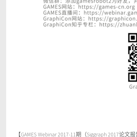
【
GAMES Webinar 2017-11
期（
Siggraph 2017
论文报