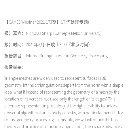
【GAMES Webinar 2021-173期】(几何处理专题)
报告嘉宾：Nicholas Sharp (Carnegie Mellon University)
报告时间：2021年3月4日晚上8:00（北京时间）
报告题目：Intrinsic Triangulations in Geometry Processing
报告摘要：
Triangle meshes are widely used to represent surfaces in 3D
geometry. Intrinsic triangulations depart from the norm with a simple
idea: what if instead of representing the geometry of a mesh by the
location of its vertices, we used only the length of its edges? This
alternate representation provides just the right flexibility to unlock
powerful algorithms for a variety of tasks, with particular benefits for
robust geometry processing. In this talk, we will introduce the basic
theory and practice of intrinsic triangulations, then share advances