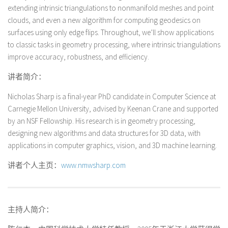
extending intrinsic triangulations to nonmanifold meshes and point
clouds, and even a new algorithm for computing geodesics on
surfaces using only edge flips. Throughout, we’ll show applications
to classic tasks in geometry processing, where intrinsic triangulations
improve accuracy, robustness, and efficiency.
讲者简介：
Nicholas Sharp is a final-year PhD candidate in Computer Science at
Carnegie Mellon University, advised by Keenan Crane and supported
by an NSF Fellowship. His research is in geometry processing,
designing new algorithms and data structures for 3D data, with
applications in computer graphics, vision, and 3D machine learning.
讲者个人主页：
www.nmwsharp.com
主持人简介：