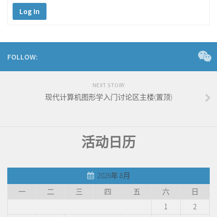
Log In
FOLLOW:
NEXT STORY
现代计算机图形学入门讨论区主楼(置顶)
活动日历
2026年 8月
一
二
三
四
五
六
日
1
2