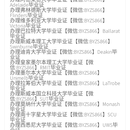
Adelaide毕业证
办理弗林德斯大学毕业证【微信:BYZS866】
Flinders毕业证
办理维多利亚大学毕业证【微信:BYZS866】
Victoria毕业证
办理巴拉特大学毕业证【微信:BYZS866】Ballarat
毕业证
办理斯威本理工大学毕业证【微信:BYZS866】
Swinburne毕业证
办理迪肯大学毕业证【微信:BYZS866】Deakin毕
业证
办理皇家墨尔本理工大学毕业证【微
信:BYZS866】RMIT毕业证
办理墨尔本大学毕业证【微信:BYZS866】
Unimelb毕业证
办理拉筹伯大学毕业证【微信:BYZS866】LaTrobe
毕业证
办理斯威本国立科技大学毕业证【微
信:BYZS866】SUT毕业证
办理莫纳什大学毕业证【微信:BYZS866】Monash
毕业证
办理南十字星大学毕业证【微信:BYZS866】SCU
毕业证
办理西悉尼大学毕业证【微信:BYZS866】UWS毕