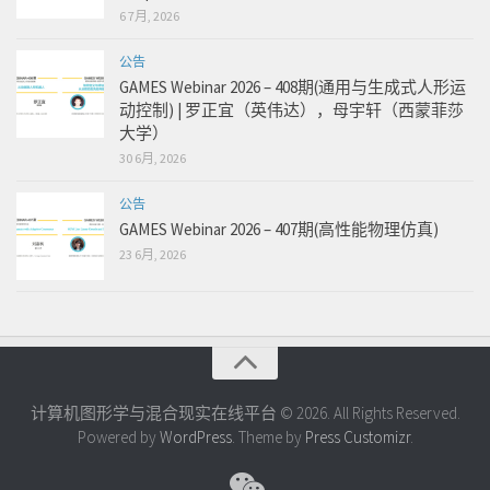
6 7月, 2026
公告
GAMES Webinar 2026 – 408期(通用与生成式人形运
动控制) | 罗正宜（英伟达），母宇轩（西蒙菲莎
大学）
30 6月, 2026
公告
GAMES Webinar 2026 – 407期(高性能物理仿真)
23 6月, 2026
计算机图形学与混合现实在线平台 © 2026. All Rights Reserved.
Powered by
WordPress
. Theme by
Press Customizr
.