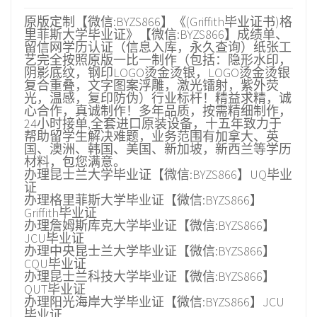
原版定制【微信:BYZS866】《(Griffith毕业证书)格
里菲斯大学毕业证》【微信:BYZS866】成绩单、
留信网学历认证（信息入库，永久查询）纸张工
艺完全按照原版一比一制作（包括：隐形水印，
阴影底纹，钢印LOGO烫金烫银，LOGO烫金烫银
复合重叠，文字图案浮雕，激光镭射，紫外荧
光，温感，复印防伪）行业标杆！精益求精，诚
心合作，真诚制作！多年品质，按需精细制作，
24小时接单,全套进口原装设备，十五年致力于
帮助留学生解决难题，业务范围有加拿大、英
国、澳洲、韩国、美国、新加坡，新西兰等学历
材料，包您满意。
办理昆士兰大学毕业证【微信:BYZS866】UQ毕业
证
办理格里菲斯大学毕业证【微信:BYZS866】
Griffith毕业证
办理詹姆斯库克大学毕业证【微信:BYZS866】
JCU毕业证
办理中央昆士兰大学毕业证【微信:BYZS866】
CQU毕业证
办理昆士兰科技大学毕业证【微信:BYZS866】
QUT毕业证
办理阳光海岸大学毕业证【微信:BYZS866】JCU
毕业证