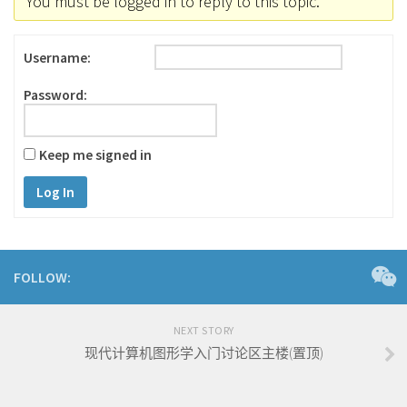
You must be logged in to reply to this topic.
Username:
Password:
Keep me signed in
Log In
FOLLOW:
NEXT STORY
现代计算机图形学入门讨论区主楼(置顶)