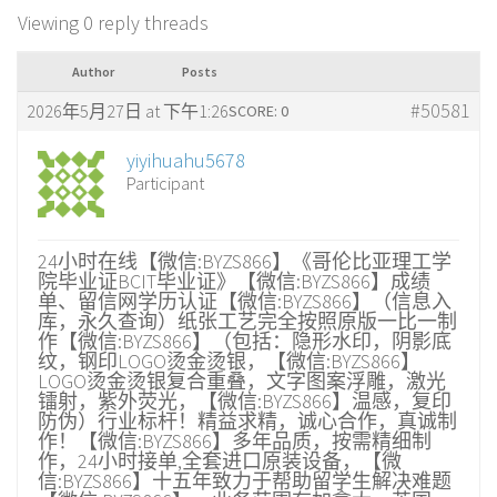
Viewing 0 reply threads
Author
Posts
#50581
2026年5月27日 at 下午1:26
SCORE: 0
yiyihuahu5678
Participant
24小时在线【微信:BYZS866】《哥伦比亚理工学
院毕业证BCIT毕业证》【微信:BYZS866】成绩
单、留信网学历认证【微信:BYZS866】（信息入
库，永久查询）纸张工艺完全按照原版一比一制
作【微信:BYZS866】（包括：隐形水印，阴影底
纹，钢印LOGO烫金烫银，【微信:BYZS866】
LOGO烫金烫银复合重叠，文字图案浮雕，激光
镭射，紫外荧光，【微信:BYZS866】温感，复印
防伪）行业标杆！精益求精，诚心合作，真诚制
作！【微信:BYZS866】多年品质，按需精细制
作，24小时接单,全套进口原装设备，【微
信:BYZS866】十五年致力于帮助留学生解决难题