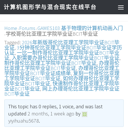
计算机图形学与混合现实在线平台
Home
Forums
GAMES103 基于物理的计算机动画入门
›
›
学校哥伦比亚理工学院毕业证BCIT毕业证
›
Tagged:
2026年新版哥伦比亚理工学院毕业证BCIT毕
业证
,
3分钟哥伦比亚理工学院毕业证BCIT毕业证学历
认证
,
一比一制作哥伦比亚理工学院毕业证BCIT毕业
证
,
入职需要办哥伦比亚理工学院毕业证BCIT毕业证
,
制作哥伦比亚理工学院毕业证BCIT毕业证
,
办理哥伦
比亚理工学院毕业证BCIT毕业证
,
办理哥伦比亚理工
学院毕业证BCIT毕业证成绩单
,
复刻一份哥伦比亚理
工学院毕业证BCIT毕业证
,
如何办理哥伦比亚理工学
院毕业证BCIT毕业证
,
快速制作哥伦比亚理工学院毕
业证BCIT毕业证
,
网上办理哥伦比亚理工学院毕业证
BCIT毕业证
This topic has 0 replies, 1 voice, and was last
updated
2 months, 1 week ago
by
yiyihuahu5678
.