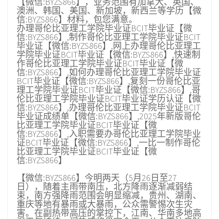
【微信:BYZS866】，业务范围有加拿大、英国、
澳洲、韩国、美国、新加坡，新西兰等学历【微
信:BYZS866】材料，包您满意。
办理哥伦比亚理工学院毕业证BCIT毕业证【微
信:BYZS866】,制作哥伦比亚理工学院毕业证BCIT
毕业证【微信:BYZS866】,网上办理哥伦比亚理工
学院毕业证BCIT毕业证【微信:BYZS866】,快速制
作哥伦比亚理工学院毕业证BCIT毕业证【微
信:BYZS866】,如何办理哥伦比亚理工学院毕业证
BCIT毕业证【微信:BYZS866】,复刻一份哥伦比亚
理工学院毕业证BCIT毕业证【微信:BYZS866】,哥
伦比亚理工学院毕业证BCIT毕业证学历认证【微
信:BYZS866】,办理哥伦比亚理工学院毕业证BCIT
毕业证成绩单【微信:BYZS866】,2025年新版哥伦
比亚理工学院毕业证BCIT毕业证【微
信:BYZS866】,入职需要办哥伦比亚理工学院毕业
证BCIT毕业证【微信:BYZS866】,一比一制作哥伦
比亚理工学院毕业证BCIT毕业证【微
信:BYZS866】
【微信:BYZS866】今明两天（5月26日至27
日），随着主雨带南压，北方降雨逐渐减弱结
束，南方强降雨范围会明显缩减，贵州、湖南、
重庆等地有暴雨或大暴雨，公众需警惕次生灾
害。在副热带高压的掌控下，江南、华南多地高