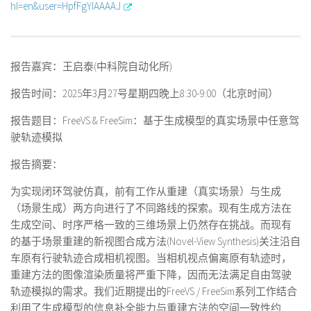
hl=en&user=HpfFgYIAAAAJ
报告嘉宾：
王启泰
(
中科院自动化所
)
报告时间：2025年3月27号星期四晚上8:30-9:00（北京时间）
报告题目：
FreeVS & FreeSim：基于生成模型的真实场景中任意驾
驶轨迹模拟
报告摘要：
为实现闭环驾驶仿真，前有工作从重建（真实场景）与生成
（场景生成）两方向进行了不同路线的探索。现有生成方法在
生成空间、时序严格一致的三维场景上仍然存在挑战。而现有
的基于场景重建的新视图合成方法(Novel-View Synthesis)关注沿自
车原有行驶轨迹合成相机视图。当相机视点偏离原有轨迹时，
重建方法的图像渲染质量将严重下降，因而无法满足自由驾驶
轨迹模拟的需求。我们近期提出的FreeVS / FreeSim系列工作结合
利用了生成模型的信息补全能力与重建方法的空间一致性约