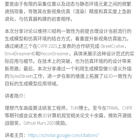
要是由于有限的采集位置以及动态与静态环境元素之间的频繁
遮挡现象，导致其在新视角仿真（渲染）精度和真实度上急剧
退化，与仿真器构建的初衷相悖。
本次分享讨论以维持3D结构一致性为前提合理设计当前流行的
生成模型和仿真环境的结合方式，着重提升新视角仿真能力。
通过阐述三个在CVPR 2025上发表的合作研究成-StreetCrafter、
DriveDreamer4D和ReconDreamer，具体来展示这种设计范式的实
际应用与细节。在技术上的突破，也为仿真环境的的设计带来
新思路；最后，本次分享通过一个利用生成模型做3D语义外插
的StyledStreets工作，进一步在新的维度上拓展了以3D一致性为
目标的生成模型应用领域。
讲者简介：
理想汽车高级算法研发工程师，TUM博士。至今在TPAMI、CVPR
等期刊或会议发表3D计算机视觉相关论文十余篇，微软开源挑
战银奖，Github Mars 2020奖励。
讲者主页：
https://scholar.google.com/citations?