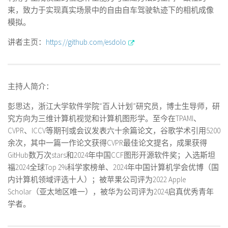
束，致力于实现真实场景中的自由自车驾驶轨迹下的相机成像
模拟。
讲者主页：
https://github.com/esdolo
主持人简介：
彭思达，浙江大学软件学院“百人计划”研究员，博士生导师，研
究方向为三维计算机视觉和计算机图形学。至今在TPAMI、
CVPR、ICCV等期刊或会议发表六十余篇论文，谷歌学术引用5200
余次，其中一篇一作论文获得CVPR最佳论文提名，成果获得
GitHub数万次stars和2024年中国CCF图形开源软件奖；入选斯坦
福2024全球Top 2%科学家榜单、2024年中国计算机学会优博（国
内计算机领域评选十人）；被苹果公司评为2022 Apple
Scholar（亚太地区唯一），被华为公司评为2024启真优秀青年
学者。