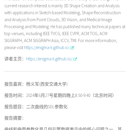
current research interest is mainly 3D Shape Creation and Analysis
with applications in Sketch-based Modeling, Shape Reconstruction
and Analysis from Point Clouds, 3D Vision, and Medical Image
Processing and Modeling. He has published many technical papers at
top venues, including IEEE TVCG, IEEE CVPR, ACM TOG, ACM
SIGGRAPH, ACM SIGGRAPH Asia, ICCV, TMI. For more information,
please visit
https://enigma-li.github.io
/.
讲者主页：
https://enigma-li.github.io/
报告嘉宾：杨义军(西安交通大学)
报告时间：2024年6月27号星期四晚上8:50-9:40（北京时间）
报告题目：二次曲线的SDL参数化
报告摘要：
曲线和曲面参数化是几何引擎数据表示中的核心问题之一，其