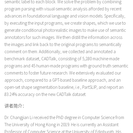
semantic label to each block. We solve the problem by combining
program parsing with visual-semantic analysis afforded by recent
advances in foundational language and vision models. Specifically,
by executing the input programs, we create shapes, which we use to
generate conditional photorealistic images to make use of semantic
annotators for such images. We then distill the information across
the images and link back to the original programs to semantically
comment on them. Additionally, we collected and annotated a
benchmark dataset, CADTalk, consisting of 5,280 machine-made
programs and 45 human-made programs with ground truth semantic
comments to foster future research. We extensively evaluated our
approach, compared to a GPT-based baseline approach, and an
open-set shape segmentation baseline, i.e., PartSLIP, and report an
83.24% accuracy on the new CADTalk dataset.
讲者简介：
Dr. Changjian Li received the PhD degree in Computer Science from
The University of Hong Kong in 2019. He is currently an Assistant
Professor of Computer Science at the University of Edinburgh. His