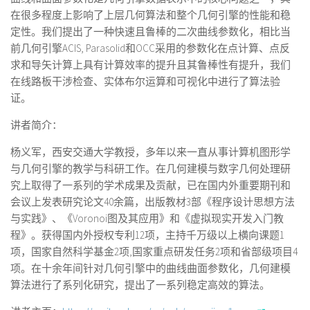
在很多程度上影响了上层几何算法和整个几何引擎的性能和稳
定性。我们提出了一种快速且鲁棒的二次曲线参数化，相比当
前几何引擎ACIS, Parasolid和OCC采用的参数化在点计算、点反
求和导矢计算上具有计算效率的提升且其鲁棒性有提升，我们
在线路板干涉检查、实体布尔运算和可视化中进行了算法验
证。
讲者简介：
杨义军，西安交通大学教授，多年以来一直从事计算机图形学
与几何引擎的教学与科研工作。在几何建模与数字几何处理研
究上取得了一系列的学术成果及贡献，已在国内外重要期刊和
会议上发表研究论文40余篇，出版教材3部《程序设计思想方法
与实践》、《Voronoi图及其应用》和《虚拟现实开发入门教
程》。获得国内外授权专利12项，主持千万级以上横向课题1
项，国家自然科学基金2项,国家重点研发任务2项和省部级项目4
项。在十余年间针对几何引擎中的曲线曲面参数化，几何建模
算法进行了系列化研究，提出了一系列稳定高效的算法。