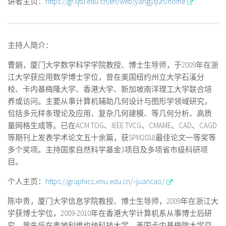
讲者主页：
https://gr.xjtu.edu.cn/en/web/yangyijun/home
主持人简介：
曹娟，厦门大学数学科学学院教授、博士生导师，于2009年在浙
江大学获应用数学博士学位，曾在美国纽约州立大学石溪分
校、卡内基梅隆大学、香港大学、新加坡南洋理工大学联合培
养或访问。主要从事计算机辅助几何设计与图形学领域研究，
包括多元样条理论及应用、复杂几何建模、等几何分析、高质
量网格生成等。已在ACM TOG、IEEE TVCG、CMAME、CAD、CAGD
等期刊上发表学术论文五十余篇，获SPM2018最佳论文一等奖等
多个奖项。主持国家自然科学基金3项目及多项省市级科研项
目。
个人主页：
https://graphics.xmu.edu.cn/~juancao/
陈中贵，厦门大学信息学院教授、博士生导师，2009年在浙江大
学获博士学位，2009-2010年在香港大学计算机系从事博士后研
究，曾先后在奥地利维也纳科技大学、美国卡内基梅陇大学交