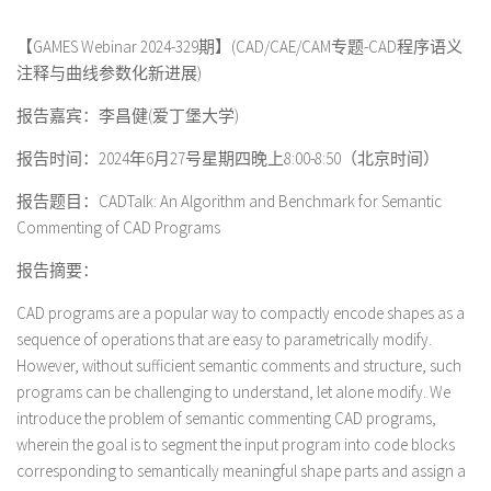
【GAMES Webinar 2024-329期】(CAD/CAE/CAM专题-CAD程序语义
注释与曲线参数化新进展)
报告嘉宾：李昌健(爱丁堡大学)
报告时间：2024年6月27号星期四晚上8:00-8:50（北京时间）
报告题目：CADTalk: An Algorithm and Benchmark for Semantic
Commenting of CAD Programs
报告摘要：
CAD programs are a popular way to compactly encode shapes as a
sequence of operations that are easy to parametrically modify.
However, without sufficient semantic comments and structure, such
programs can be challenging to understand, let alone modify. We
introduce the problem of semantic commenting CAD programs,
wherein the goal is to segment the input program into code blocks
corresponding to semantically meaningful shape parts and assign a