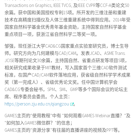
Transactions on Graphics, IEEE TVCG, 及IEEE CVPR等CCF-A类论文50
余篇。获中国和美国授权专利15项。所开发的三维注册和重建
技术在高精度扫描仪及人体三维重建系统中得到应用。2014年受
国家自然科学基金优秀青年基金资助，主持国家自然科学基金
重点项目一项，获浙江省自然科学二等奖一项。
邹强，现任浙江大学CAD&CG国家重点实验室研究员，博士生导
师。研究方向为几何建模与CAD/CAM。发表JCAD、ASME Trans.
JCISE等期刊论文30余篇，主持国自然、省重点研发等项目5项，
相关研究成果收录于MIT教材，写入国家首个三维CAD软件测试
标准，在国产CAD/CAM软件落地应用，获省级自然科学学术成果
奖（第一完成人）、省级优秀论文奖。任中国计算机学会
CAD&CG专委会秘书，SPM、SMI、GMP等多个国际会议的论坛主
席、程序委员会委员。个人主页：
https://person.zju.edu.cn/qiangzou
。
GAMES主页的“使用教程”中有 “如何观看GAMES Webinar直播？”及
“如何加入GAMES微信群？”的信息；
GAMES主页的“资源分享”有往届的直播讲座的视频及PPT等。