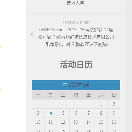
技术大学)
PREVIOUS STORY
GAMES Webinar 2023 – 281期(智能CAD建
模) | 周子寒(杭州群核信息技术有限公司
(酷家乐))，刘洋(微软亚洲研究院)
活动日历
2026年 8月
一
二
三
四
五
六
日
1
2
3
4
5
6
7
8
9
10
11
12
13
14
15
16
17
18
19
20
21
22
23