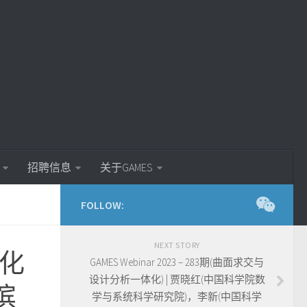
招聘信息
关于GAMES
FOLLOW:
NEXT STORY
云化
GAMES Webinar 2023 – 283期(曲面求交与
设计分析一体化) | 贾晓红(中国科学院数
滨
学与系统科学研究院)，李新(中国科学