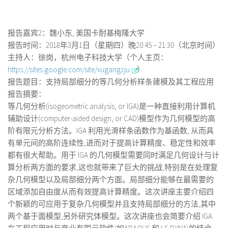
报告嘉宾2：魏小东, 美国卡耐基梅隆大学
报告时间：2018年3月1日（星期四）晚20:45 – 21:30（北京时间）
主持人：徐岗，杭州电子科技大学（个人主页：
https://sites.google.com/site/xugangzju
）
报告题目：支持局部细分的等几何分析样条建模及其工程应用
报告摘要：
等几何分析(isogeometric analysis, or IGA)是一种直接利用计算机
辅助设计(computer-aided design, or CAD)模型作为几何模型的高
阶有限元分析方法。IGA 利用光滑样条函数作为基函数, 从而具
有单元间的高阶连续性,进而对于提高计算精度、稳定性和效率
都有很大帮助。用于 IGA 的几何模型需要同时满足几何设计与计
算分析两方面的要求,这也就带来了巨大的挑战,特别是在处理复
杂几何模型以及局部细分两个方面。局部细分能够在最需要的
区域添加自由度从而有效提高计算精度。这次讲座主要介绍四
个新颖的可应用于复杂几何模型并且支持局部细分的方法,其中
两个基于面模型,另外研究体模型。这次讲座也会简要介绍 IGA