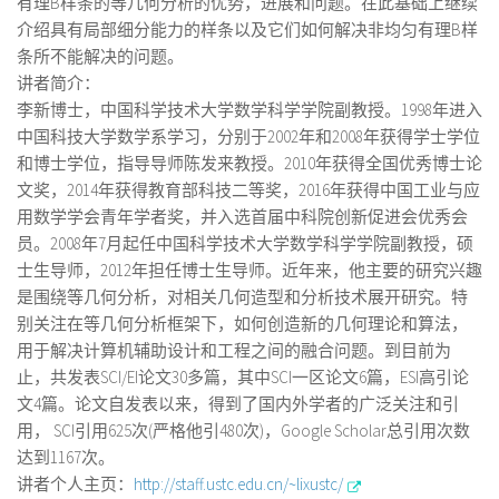
有理B样条的等几何分析的优势，进展和问题。在此基础上继续
介绍具有局部细分能力的样条以及它们如何解决非均匀有理B样
条所不能解决的问题。
讲者简介：
李新博士，中国科学技术大学数学科学学院副教授。1998年进入
中国科技大学数学系学习，分别于2002年和2008年获得学士学位
和博士学位，指导导师陈发来教授。2010年获得全国优秀博士论
文奖，2014年获得教育部科技二等奖，2016年获得中国工业与应
用数学学会青年学者奖，并入选首届中科院创新促进会优秀会
员。2008年7月起任中国科学技术大学数学科学学院副教授，硕
士生导师，2012年担任博士生导师。近年来，他主要的研究兴趣
是围绕等几何分析，对相关几何造型和分析技术展开研究。特
别关注在等几何分析框架下，如何创造新的几何理论和算法，
用于解决计算机辅助设计和工程之间的融合问题。到目前为
止，共发表SCI/EI论文30多篇，其中SCI一区论文6篇，ESI高引论
文4篇。论文自发表以来，得到了国内外学者的广泛关注和引
用， SCI引用625次(严格他引480次)，Google Scholar总引用次数
达到1167次。
讲者个人主页：
http://staff.ustc.edu.cn/~lixustc/