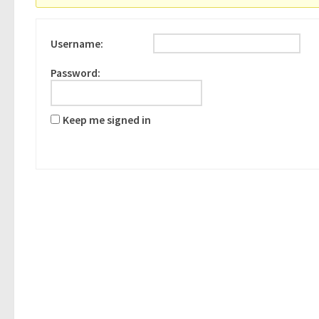
Username:
Password:
Keep me signed in