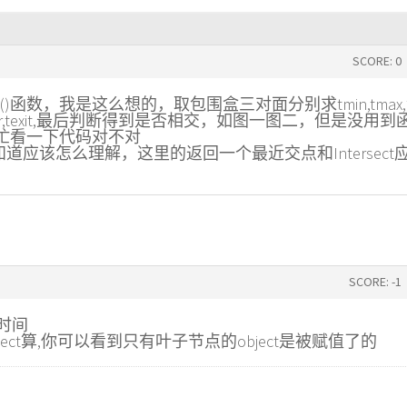
SCORE: 0
rsectP()函数，我是这么想的，取包围盒三对面分别求tmin,tmax
r,texit,最后判断得到是否相交，如图一图二，但是没用到
忙看一下代码对不对
道应该怎么理解，这里的返回一个最近交点和Intersect
SCORE: -1
的时间
的object算,你可以看到只有叶子节点的object是被赋值了的