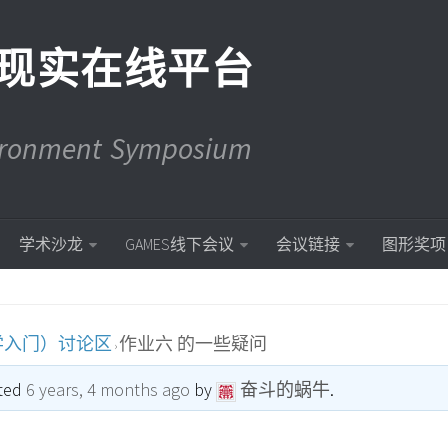
现实在线平台
vironment Symposium
学术沙龙
GAMES线下会议
会议链接
图形奖项
学入门）讨论区
作业六 的一些疑问
›
ated
6 years, 4 months ago
by
奋斗的蜗牛
.