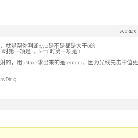
SCORE: 0
判断，就是帮你判断x,y,z是不是都是大于0的
>0}, 即x>0时第一项是1，x<=0时第一项是0
的，用pMax.x求出来的是tenter.x，因为光线先击中值
nvDir.x;