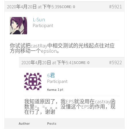
#5921
2020年4月20日 at 下午5:39
SCORE: 0
L-Sun
Participant
你试试把castRay中相交测试的光线起点往对应
方向移动一个epsilon。
#5922
2020年4月20日 at 下午5:41
SCORE: 0
6君
Participant
1 pt
Karma:
我知道原因了，我EPS就没用在castray函
数里=。=。。。没懂这个EPS的作用，现
在行了，谢谢
Author
Posts