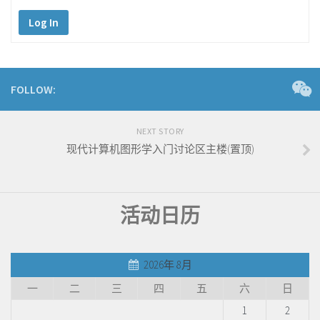
Log In
FOLLOW:
NEXT STORY
现代计算机图形学入门讨论区主楼(置顶)
活动日历
2026年 8月
一
二
三
四
五
六
日
1
2