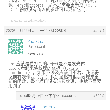
如题，getIntersection函数需要更新另外两项参
数：emit和tcoords。是不是需要更新成（0，0，
0）？貌似没有传入的参数可以更新它们。
This post has received
1
vote down.
#5673
2020年4月16日 at 上午11:38
SCORE: 0
Yadi Cao
Participant
2 pts
Karma:
emit应该是看打到的object是不是发光体
tcoord看起来像纹理的坐标（texture
coordinate），如果不涉及应该用不着。我记得
之前有次作业（6？）也是虽然有根据纹理来更
新的函数，整个项目没有涉及纹理，也就不需要
用到了
#5836
2020年4月18日 at 下午5:13
SCORE: 0
haofeng