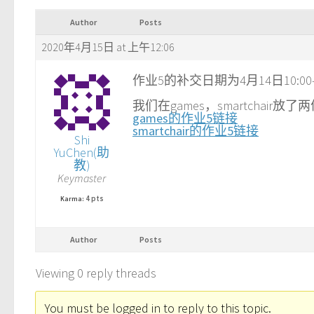
Author
Posts
2020年4月15日 at 上午12:06
作业5的补交日期为4月14日10:00-4
我们在games，smartcha
games的作业5链接
smartchair的作业5链接
Shi
YuChen(助
教)
Keymaster
4 pts
Karma:
Author
Posts
Viewing 0 reply threads
You must be logged in to reply to this topic.