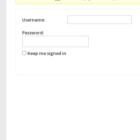
Username:
Password:
Keep me signed in