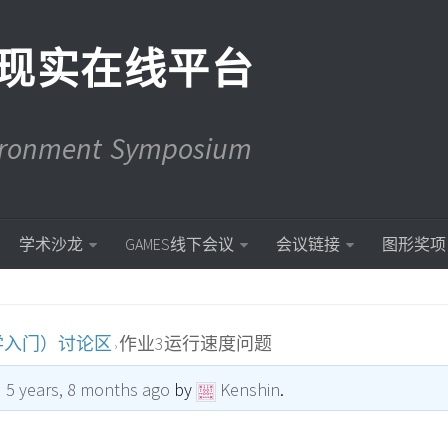
现实在线平台
vironment Symposium
学术沙龙
GAMES线下会议
会议链接
图形奖项
学入门）讨论区
作业3运行速度问题
›
d
5 years, 8 months ago
by
Kenshin
.