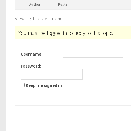
Author
Posts
Viewing 1 reply thread
You must be logged in to reply to this topic.
Username:
Password:
Keep me signed in