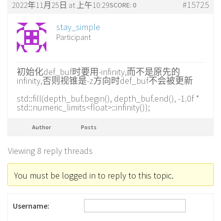
#15725
2022年11月25日 at 上午10:29
SCORE: 0
stay_simple
Participant
初始化def_buf时要用-infinity,而不是原先的
infinity,否则视锥是-z方向时def_buf不会被更新
std::fill(depth_buf.begin(), depth_buf.end(), -1.0f *
std::numeric_limits<float>::infinity());
Author
Posts
Viewing 8 reply threads
You must be logged in to reply to this topic.
Username: