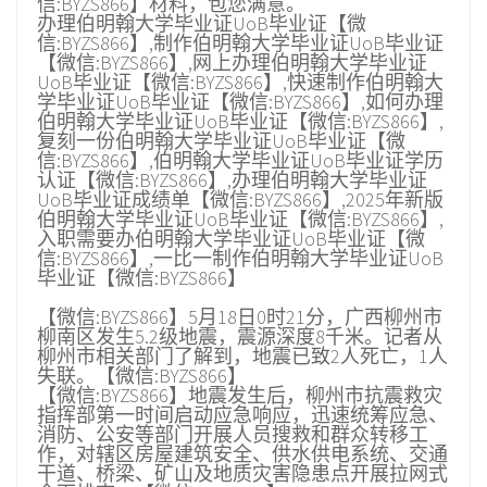
信:BYZS866】材料，包您满意。
办理伯明翰大学毕业证UoB毕业证【微
信:BYZS866】,制作伯明翰大学毕业证UoB毕业证
【微信:BYZS866】,网上办理伯明翰大学毕业证
UoB毕业证【微信:BYZS866】,快速制作伯明翰大
学毕业证UoB毕业证【微信:BYZS866】,如何办理
伯明翰大学毕业证UoB毕业证【微信:BYZS866】,
复刻一份伯明翰大学毕业证UoB毕业证【微
信:BYZS866】,伯明翰大学毕业证UoB毕业证学历
认证【微信:BYZS866】,办理伯明翰大学毕业证
UoB毕业证成绩单【微信:BYZS866】,2025年新版
伯明翰大学毕业证UoB毕业证【微信:BYZS866】,
入职需要办伯明翰大学毕业证UoB毕业证【微
信:BYZS866】,一比一制作伯明翰大学毕业证UoB
毕业证【微信:BYZS866】
【微信:BYZS866】5月18日0时21分，广西柳州市
柳南区发生5.2级地震，震源深度8千米。记者从
柳州市相关部门了解到，地震已致2人死亡，1人
失联。【微信:BYZS866】
【微信:BYZS866】地震发生后，柳州市抗震救灾
指挥部第一时间启动应急响应，迅速统筹应急、
消防、公安等部门开展人员搜救和群众转移工
作，对辖区房屋建筑安全、供水供电系统、交通
干道、桥梁、矿山及地质灾害隐患点开展拉网式