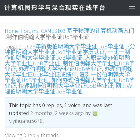
计算机图形学与混合现实在线平台
Home
Forums
GAMES103 基于物理的计算机动画入门
›
›
制作伯明翰大学毕业证UoB毕业证
›
Tagged:
2026年新版伯明翰大学毕业证UoB毕业证
,
3分
钟伯明翰大学毕业证UoB毕业证学历认证
,
一比一制
作伯明翰大学毕业证UoB毕业证
,
入职需要办伯明翰
大学毕业证UoB毕业证
,
制作伯明翰大学毕业证UoB毕
业证
,
办理伯明翰大学毕业证UoB毕业证
,
办理伯明翰
大学毕业证UoB毕业证成绩单
,
复刻一份伯明翰大学
毕业证UoB毕业证
,
如何办理伯明翰大学毕业证UoB毕
业证
,
快速制作伯明翰大学毕业证UoB毕业证
,
网上办
理伯明翰大学毕业证UoB毕业证
This topic has 0 replies, 1 voice, and was last
updated
2 months, 2 weeks ago
by
yiyihuahu5678
.
Viewing 0 reply threads