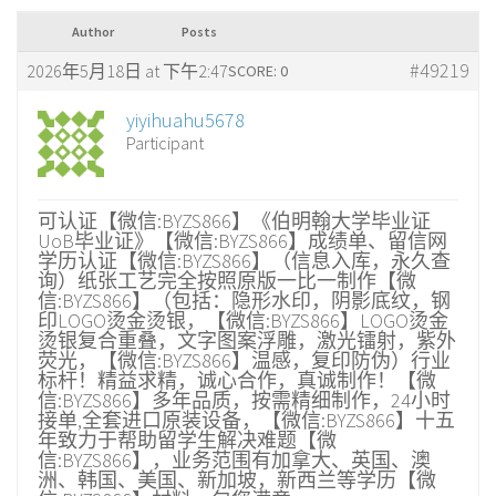
Author
Posts
#49219
2026年5月18日 at 下午2:47
SCORE: 0
yiyihuahu5678
Participant
可认证【微信:BYZS866】《伯明翰大学毕业证
UoB毕业证》【微信:BYZS866】成绩单、留信网
学历认证【微信:BYZS866】（信息入库，永久查
询）纸张工艺完全按照原版一比一制作【微
信:BYZS866】（包括：隐形水印，阴影底纹，钢
印LOGO烫金烫银，【微信:BYZS866】LOGO烫金
烫银复合重叠，文字图案浮雕，激光镭射，紫外
荧光，【微信:BYZS866】温感，复印防伪）行业
标杆！精益求精，诚心合作，真诚制作！【微
信:BYZS866】多年品质，按需精细制作，24小时
接单,全套进口原装设备，【微信:BYZS866】十五
年致力于帮助留学生解决难题【微
信:BYZS866】，业务范围有加拿大、英国、澳
洲、韩国、美国、新加坡，新西兰等学历【微