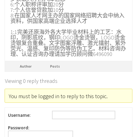
6:个人职称评审加20分
7:个人信誉贷款加10分
8:在国家人才网主办的国家网络招聘大会中纳入
资料，供国家高端企业选择人才
1:1完美还原海外各大学毕业材料上的工艺：水
印，阴影底纹，钢印LOGO烫金烫银，LOGO烫金
烫银复合重叠。文字图案浮雕、激光镭射、紫外
荧光、温感、复印防伪等防伪工艺。材料咨询办
理、认证咨询办理请加学历顾问微6496090
Author
Posts
Viewing 0 reply threads
You must be logged in to reply to this topic.
Username:
Password: