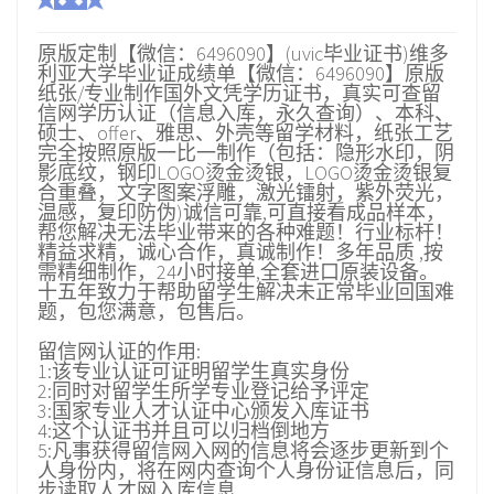
原版定制【微信：6496090】(uvic毕业证书)维多
利亚大学毕业证成绩单【微信：6496090】原版
纸张/专业制作国外文凭学历证书，真实可查留
信网学历认证（信息入库，永久查询）、本科、
硕士、offer、雅思、外壳等留学材料，纸张工艺
完全按照原版一比一制作（包括：隐形水印，阴
影底纹，钢印LOGO烫金烫银，LOGO烫金烫银复
合重叠，文字图案浮雕，激光镭射，紫外荧光，
温感，复印防伪)诚信可靠,可直接看成品样本，
帮您解决无法毕业带来的各种难题！行业标杆！
精益求精，诚心合作，真诚制作！多年品质 ,按
需精细制作，24小时接单,全套进口原装设备。
十五年致力于帮助留学生解决未正常毕业回国难
题，包您满意，包售后。
留信网认证的作用:
1:该专业认证可证明留学生真实身份
2:同时对留学生所学专业登记给予评定
3:国家专业人才认证中心颁发入库证书
4:这个认证书并且可以归档倒地方
5:凡事获得留信网入网的信息将会逐步更新到个
人身份内，将在网内查询个人身份证信息后，同
步读取人才网入库信息