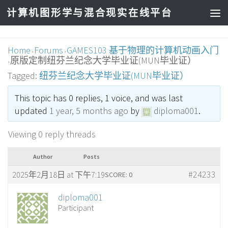
计算机图形学与混合现实在线平台
Home
Forums
GAMES103 基于物理的计算机动画入门
›
›
原版定制纽芬兰纪念大学毕业证(MUN毕业证）
›
Tagged:
纽芬兰纪念大学毕业证(MUN毕业证）
This topic has 0 replies, 1 voice, and was last
updated
1 year, 5 months ago
by
diploma001
.
Viewing 0 reply threads
Author
Posts
#24233
2025年2月18日 at 下午7:19
SCORE: 0
diploma001
Participant