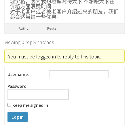
理价格，因为我想坦诚对待大家 不想跟大家在
价格方面浪费时间
对于老客户或者被老客户介绍过来的朋友，我们
都会适当给一些优惠。
Author
Posts
Viewing 0 reply threads
You must be logged in to reply to this topic.
Username:
Password:
Keep me signed in
Log In