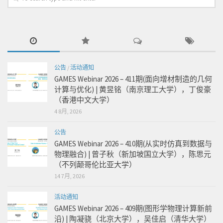
公告
/
活动通知
GAMES Webinar 2026 – 411期(面向增材制造的几何
计算与优化) | 黄昱铭（南京理工大学），丁俊豪
（香港中文大学）
4 8月, 2026
公告
GAMES Webinar 2026 – 410期(从实时仿真到数据与
物理融合) | 曾子秋（新加坡国立大学），陈思元
（不列颠哥伦比亚大学）
14 7月, 2026
活动通知
GAMES Webinar 2026 – 409期(图形学物理计算新前
沿) | 陶凝骁（北京大学），吴佳启（清华大学）