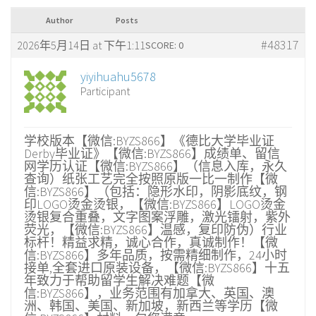
Author
Posts
#48317
2026年5月14日 at 下午1:11
SCORE: 0
yiyihuahu5678
Participant
学校版本【微信:BYZS866】《德比大学毕业证
Derby毕业证》【微信:BYZS866】成绩单、留信
网学历认证【微信:BYZS866】（信息入库，永久
查询）纸张工艺完全按照原版一比一制作【微
信:BYZS866】（包括：隐形水印，阴影底纹，钢
印LOGO烫金烫银，【微信:BYZS866】LOGO烫金
烫银复合重叠，文字图案浮雕，激光镭射，紫外
荧光，【微信:BYZS866】温感，复印防伪）行业
标杆！精益求精，诚心合作，真诚制作！【微
信:BYZS866】多年品质，按需精细制作，24小时
接单,全套进口原装设备，【微信:BYZS866】十五
年致力于帮助留学生解决难题【微
信:BYZS866】，业务范围有加拿大、英国、澳
洲、韩国、美国、新加坡，新西兰等学历【微