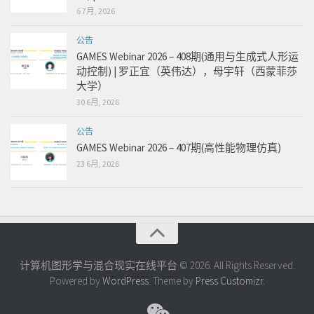
6 7月, 2026
公告
GAMES Webinar 2026 – 408期(通用与生成式人形运
动控制) | 罗正宜（英伟达），母宇轩（西蒙菲莎
大学）
30 6月, 2026
公告
GAMES Webinar 2026 – 407期(高性能物理仿真)
23 6月, 2026
计算机图形学与混合现实在线平台 © 2026. All Rights Reserved.
Powered by
WordPress
. Theme by
Press Customizr
.