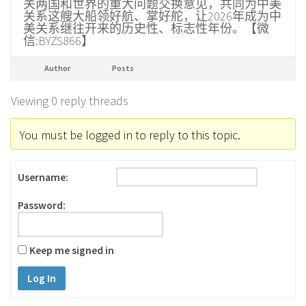
关两国和世界的重大问题交换意见，共同为中美
关系这艘大船领好航、掌好舵，让2026年成为中
美关系继往开来的历史性、标志性年份。【微
信:BYZS866】
Author
Posts
Viewing 0 reply threads
You must be logged in to reply to this topic.
Username:
Password:
Keep me signed in
Log In