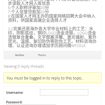
步读取人才网入库信息
6:个人职称评审加20分
7:个人信誉贷款加10分
8:在国家人才网主办的国家网络招聘大会中纳入
资料，供国家高端企业选择人才
1:1完美还原海外各大学毕业材料上的工艺：水
印，阴影底纹，钢印LOGO烫金烫银，LOGO烫金
烫银复合重叠。文字图案浮雕、激光镭射、紫外
荧光、温感、复印防伪等防伪工艺。材料咨询办
理、认证咨询办理请加学历顾问微WP101A
Author
Posts
Viewing 0 reply threads
You must be logged in to reply to this topic.
Username:
Password: