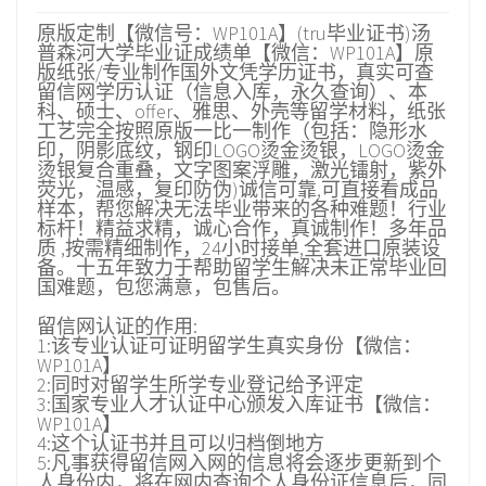
原版定制【微信号：WP101A】(tru毕业证书)汤
普森河大学毕业证成绩单【微信：WP101A】原
版纸张/专业制作国外文凭学历证书，真实可查
留信网学历认证（信息入库，永久查询）、本
科、硕士、offer、雅思、外壳等留学材料，纸张
工艺完全按照原版一比一制作（包括：隐形水
印，阴影底纹，钢印LOGO烫金烫银，LOGO烫金
烫银复合重叠，文字图案浮雕，激光镭射，紫外
荧光，温感，复印防伪)诚信可靠,可直接看成品
样本，帮您解决无法毕业带来的各种难题！行业
标杆！精益求精，诚心合作，真诚制作！多年品
质 ,按需精细制作，24小时接单,全套进口原装设
备。十五年致力于帮助留学生解决未正常毕业回
国难题，包您满意，包售后。
留信网认证的作用:
1:该专业认证可证明留学生真实身份【微信：
WP101A】
2:同时对留学生所学专业登记给予评定
3:国家专业人才认证中心颁发入库证书【微信：
WP101A】
4:这个认证书并且可以归档倒地方
5:凡事获得留信网入网的信息将会逐步更新到个
人身份内，将在网内查询个人身份证信息后，同