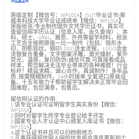
原版定制【微信号：WP101A】(SUT毕业证书)斯
威本科技大学毕业证成绩单【微信：WP101A】
原版纸张/专业制作国外文凭学历证书，真实可
查留信网学历认证（信息入库，永久查询）、本
科、硕士、offer、雅思、外壳等留学材料，纸张
工艺完全按照原版一比一制作（包括：隐形水
印，阴影底纹，钢印LOGO烫金烫银，LOGO烫金
烫银复合重叠，文字图案浮雕，激光镭射，紫外
荧光，温感，复印防伪)诚信可靠,可直接看成品
样本，帮您解决无法毕业带来的各种难题！行业
标杆！精益求精，诚心合作，真诚制作！多年品
质 ,按需精细制作，24小时接单,全套进口原装设
备。十五年致力于帮助留学生解决未正常毕业回
国难题，包您满意，包售后。
留信网认证的作用:
1:该专业认证可证明留学生真实身份【微信：
WP101A】
2:同时对留学生所学专业登记给予评定
3:国家专业人才认证中心颁发入库证书【微信：
WP101A】
4:这个认证书并且可以归档倒地方
5:凡事获得留信网入网的信息将会逐步更新到个