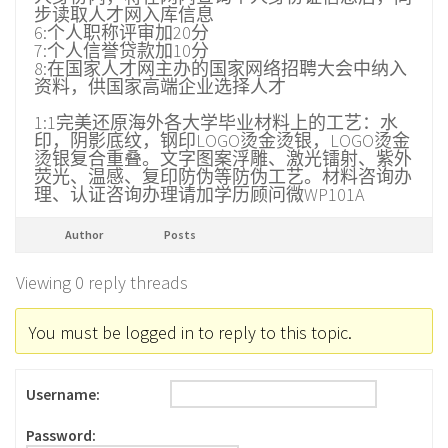
步读取人才网入库信息
6:个人职称评审加20分
7:个人信誉贷款加10分
8:在国家人才网主办的国家网络招聘大会中纳入
资料，供国家高端企业选择人才
1:1完美还原海外各大学毕业材料上的工艺：水
印，阴影底纹，钢印LOGO烫金烫银，LOGO烫金
烫银复合重叠。文字图案浮雕、激光镭射、紫外
荧光、温感、复印防伪等防伪工艺。材料咨询办
理、认证咨询办理请加学历顾问微WP101A
Author
Posts
Viewing 0 reply threads
You must be logged in to reply to this topic.
Username:
Password: