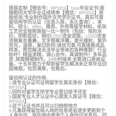
原版定制【微信号：WP101A】(sou毕业证书)南
俄勒冈大学毕业证成绩单【微信：WP101A】原
版纸张/专业制作国外文凭学历证书，真实可查
留信网学历认证（信息入库，永久查询）、本
科、硕士、offer、雅思、外壳等留学材料，纸张
工艺完全按照原版一比一制作（包括：隐形水
印，阴影底纹，钢印LOGO烫金烫银，LOGO烫金
烫银复合重叠，文字图案浮雕，激光镭射，紫外
荧光，温感，复印防伪)诚信可靠,可直接看成品
样本，帮您解决无法毕业带来的各种难题！行业
标杆！精益求精，诚心合作，真诚制作！多年品
质 ,按需精细制作，24小时接单,全套进口原装设
备。十五年致力于帮助留学生解决未正常毕业回
国难题，包您满意，包售后。
留信网认证的作用:
1:该专业认证可证明留学生真实身份【微信：
WP101A】
2:同时对留学生所学专业登记给予评定
3:国家专业人才认证中心颁发入库证书【微信：
WP101A】
4:这个认证书并且可以归档倒地方
5:凡事获得留信网入网的信息将会逐步更新到个
人身份内，将在网内查询个人身份证信息后，同