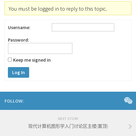
You must be logged in to reply to this topic.
Username:
Password:
Keep me signed in
Log In
FOLLOW:
NEXT STORY
现代计算机图形学入门讨论区主楼(置顶)