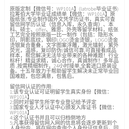
原版定制【微信号：WP101A】(latrobe毕业证书)
拉筹伯大学毕业证成绩单【微信：WP101A】原
版纸张/专业制作国外文凭学历证书，真实可查
留信网学历认证（信息入库，永久查询）、本
科、硕士、offer、雅思、外壳等留学材料，纸张
工艺完全按照原版一比一制作（包括：隐形水
印，阴影底纹，钢印LOGO烫金烫银，LOGO烫金
烫银复合重叠，文字图案浮雕，激光镭射，紫外
荧光，温感，复印防伪)诚信可靠,可直接看成品
样本，帮您解决无法毕业带来的各种难题！行业
标杆！精益求精，诚心合作，真诚制作！多年品
质 ,按需精细制作，24小时接单,全套进口原装设
备。十五年致力于帮助留学生解决未正常毕业回
国难题，包您满意，包售后。
留信网认证的作用:
1:该专业认证可证明留学生真实身份【微信：
WP101A】
2:同时对留学生所学专业登记给予评定
3:国家专业人才认证中心颁发入库证书【微信：
WP101A】
4:这个认证书并且可以归档倒地方
5:凡事获得留信网入网的信息将会逐步更新到个
人身份内，将在网内查询个人身份证信息后，同