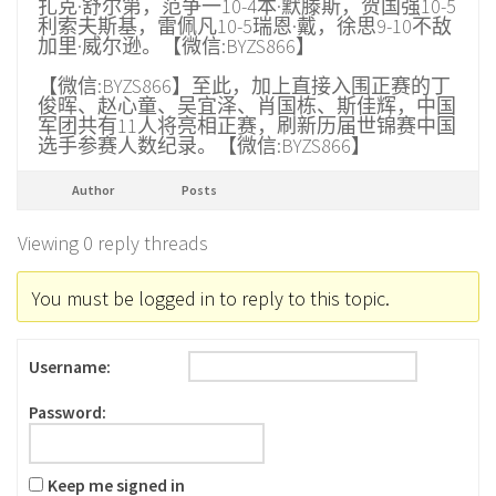
扎克·舒尔第，范争一10-4本·默滕斯，贺国强10-5
利索夫斯基，雷佩凡10-5瑞恩·戴，徐思9-10不敌
加里·威尔逊。【微信:BYZS866】
【微信:BYZS866】至此，加上直接入围正赛的丁
俊晖、赵心童、吴宜泽、肖国栋、斯佳辉，中国
军团共有11人将亮相正赛，刷新历届世锦赛中国
选手参赛人数纪录。【微信:BYZS866】
Author
Posts
Viewing 0 reply threads
You must be logged in to reply to this topic.
Username:
Password:
Keep me signed in