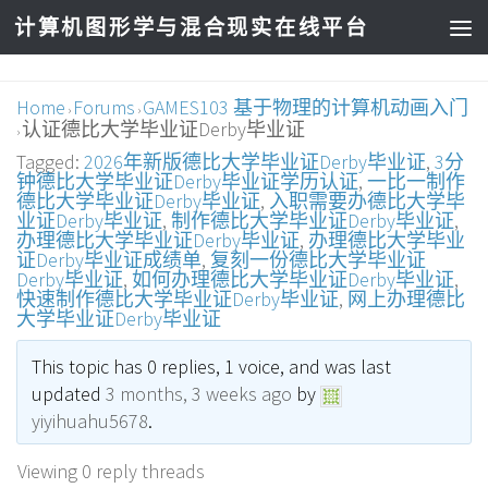
计算机图形学与混合现实在线平台
Home
Forums
GAMES103 基于物理的计算机动画入门
›
›
认证德比大学毕业证Derby毕业证
›
Tagged:
2026年新版德比大学毕业证Derby毕业证
,
3分
钟德比大学毕业证Derby毕业证学历认证
,
一比一制作
德比大学毕业证Derby毕业证
,
入职需要办德比大学毕
业证Derby毕业证
,
制作德比大学毕业证Derby毕业证
,
办理德比大学毕业证Derby毕业证
,
办理德比大学毕业
证Derby毕业证成绩单
,
复刻一份德比大学毕业证
Derby毕业证
,
如何办理德比大学毕业证Derby毕业证
,
快速制作德比大学毕业证Derby毕业证
,
网上办理德比
大学毕业证Derby毕业证
This topic has 0 replies, 1 voice, and was last
updated
3 months, 3 weeks ago
by
yiyihuahu5678
.
Viewing 0 reply threads