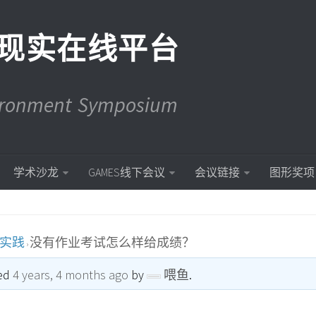
现实在线平台
vironment Symposium
学术沙龙
GAMES线下会议
会议链接
图形奖项
到实践
没有作业考试怎么样给成绩？
›
ted
4 years, 4 months ago
by
喂鱼
.