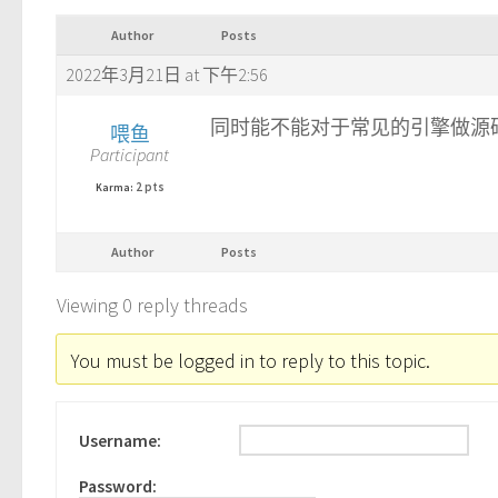
Author
Posts
2022年3月21日 at 下午2:56
同时能不能对于常见的引擎做源
喂鱼
Participant
2 pts
Karma:
Author
Posts
Viewing 0 reply threads
You must be logged in to reply to this topic.
Username:
Password: