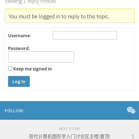
Viewing 1 reply thread
You must be logged in to reply to this topic.
Username:
Password:
Keep me signed in
Log In
FOLLOW:
NEXT STORY
现代计算机图形学入门讨论区主楼(置顶)