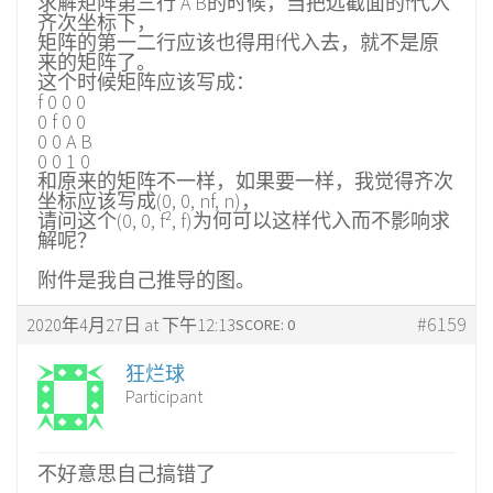
求解矩阵第三行 A B的时候，当把远截面的f代入
齐次坐标下，
矩阵的第一二行应该也得用f代入去，就不是原
来的矩阵了。
这个时候矩阵应该写成：
f 0 0 0
0 f 0 0
0 0 A B
0 0 1 0
和原来的矩阵不一样，如果要一样，我觉得齐次
坐标应该写成(0, 0, nf, n)，
请问这个(0, 0, f², f)为何可以这样代入而不影响求
解呢？
附件是我自己推导的图。
#6159
2020年4月27日 at 下午12:13
SCORE: 0
狂烂球
Participant
不好意思自己搞错了