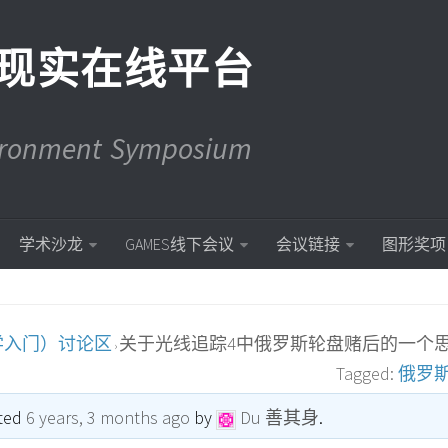
现实在线平台
vironment Symposium
学术沙龙
GAMES线下会议
会议链接
图形奖项
学入门）讨论区
关于光线追踪4中俄罗斯轮盘赌后的一个
›
Tagged:
俄罗
ated
6 years, 3 months ago
by
Du 善其身
.