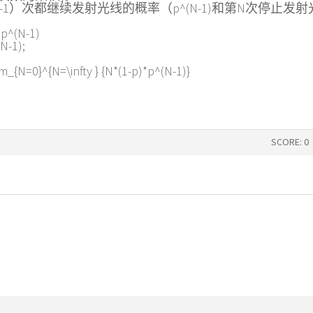
1）次都继续发射光线的概率（p^(N-1)和第N次停止发射
(N-1)
-1);
N=\infty } {N*(1-p)*p^(N-1)}
SCORE: 0