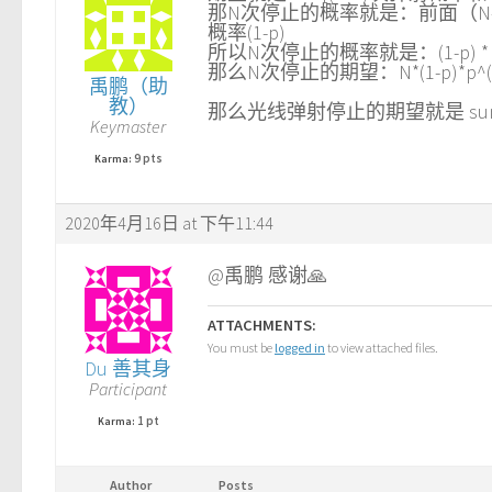
那N次停止的概率就是：前面（N-
概率(1-p)
所以N次停止的概率就是：(1-p) * p^
那么N次停止的期望：N*(1-p)*p^(N
禹鹏（助
教）
那么光线弹射停止的期望就是 sum_{N=0}^{
Keymaster
9 pts
Karma:
2020年4月16日 at 下午11:44
@禹鹏 感谢🙏
ATTACHMENTS:
You must be
logged in
to view attached files.
Du 善其身
Participant
1 pt
Karma:
Author
Posts