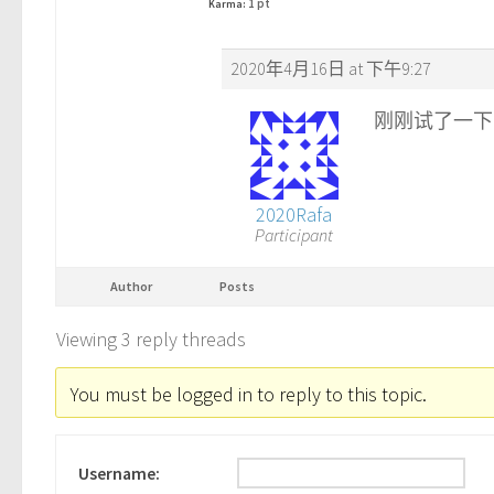
1 pt
Karma:
2020年4月16日 at 下午9:27
刚刚试了一下
2020Rafa
Participant
Author
Posts
Viewing 3 reply threads
You must be logged in to reply to this topic.
Username: