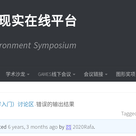
现实在线平台
vironment Symposium
学术沙龙
GAMES线下会议
会议链接
图形奖项
学入门）讨论区
错误的输出结果
›
Tagge
ated
6 years, 3 months ago
by
2020Rafa
.