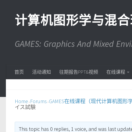
计算机图形学与混合
GAMES: Graphics And Mixed En
首页
活动通知
往期报告PPT&视频
在线课程
Home
Forums
GAMES在线课程（现代计算机图形
›
›
イス試験
This topic has 0 replies, 1 voice, and was last upda