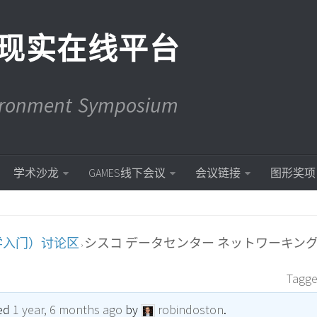
现实在线平台
vironment Symposium
学术沙龙
GAMES线下会议
会议链接
图形奖项
学入门）讨论区
シスコ データセンター ネットワーキング
›
Tagg
ted
1 year, 6 months ago
by
robindoston
.