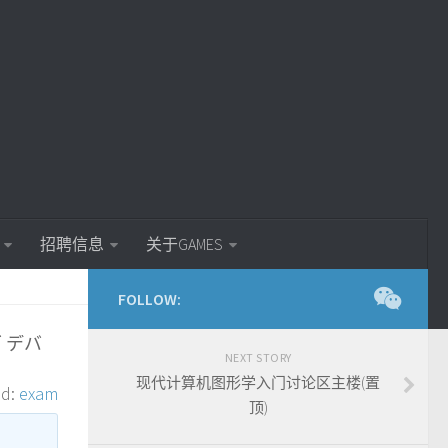
招聘信息
关于GAMES
FOLLOW:
 デバ
NEXT STORY
现代计算机图形学入门讨论区主楼(置
ed:
exam
顶)