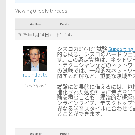
Viewing 0 reply threads
Author
Posts
2025年1月14日 at 下午1:42
シスコの010-151試験
Supporting 
的な概念、シスコのハードウェア
す。この認定資格は、ネットワ
トテクニシャンなどのネットワ
の試験では、一般的なネットワ
robindosto
関する理解など、重要な領域を
n
Participant
試験に効果的に備えるには、包
造化された勉強計画に焦点を当
験を積むことも、理論的な概念
ンラインクイズ、デスクトップ
異なる学習スタイルに合わせて
ることができます。
Author
Posts