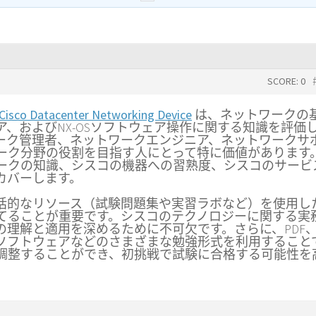
SCORE: 0
Cisco Datacenter Networking Device
は、ネットワークの
、およびNX-OSソフトウェア操作に関する知識を評価
ーク管理者、ネットワークエンジニア、ネットワークサ
ーク分野の役割を目指す人にとって特に価値があります
ークの知識、シスコの機器への習熟度、シスコのサービ
カバーします。
括的なリソース（試験問題集や実習ラボなど）を使用し
てることが重要です。シスコのテクノロジーに関する実
の理解と適用を深めるために不可欠です。さらに、PDF
ソフトウェアなどのさまざまな勉強形式を利用すること
調整することができ、初挑戦で試験に合格する可能性を