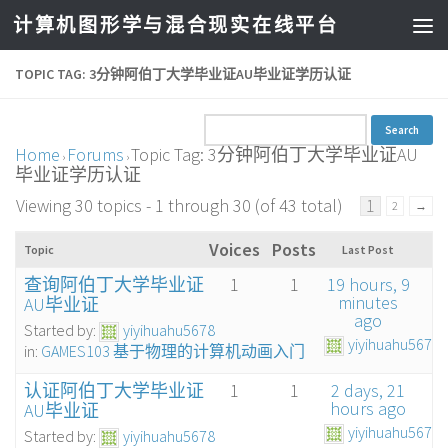
计算机图形学与混合现实在线平台
TOPIC TAG: 3分钟阿伯丁大学毕业证AU毕业证学历认证
Home
Forums
Topic Tag: 3分钟阿伯丁大学毕业证AU
›
›
毕业证学历认证
Viewing 30 topics - 1 through 30 (of 43 total)
1
2
→
Voices
Posts
Topic
Last Post
查询阿伯丁大学毕业证
1
1
19 hours, 9
minutes
AU毕业证
ago
Started by:
yiyihuahu5678
yiyihuahu5678
in:
GAMES103 基于物理的计算机动画入门
认证阿伯丁大学毕业证
1
1
2 days, 21
hours ago
AU毕业证
yiyihuahu5678
Started by:
yiyihuahu5678