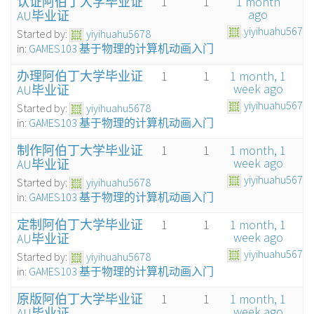
认证阿伯丁大学毕业证
1
1
1 month
ago
AU毕业证
yiyihuahu5678
Started by:
yiyihuahu5678
in:
GAMES103 基于物理的计算机动画入门
办理阿伯丁大学毕业证
1
1
1 month, 1
week ago
AU毕业证
yiyihuahu5678
Started by:
yiyihuahu5678
in:
GAMES103 基于物理的计算机动画入门
制作阿伯丁大学毕业证
1
1
1 month, 1
week ago
AU毕业证
yiyihuahu5678
Started by:
yiyihuahu5678
in:
GAMES103 基于物理的计算机动画入门
定制阿伯丁大学毕业证
1
1
1 month, 1
week ago
AU毕业证
yiyihuahu5678
Started by:
yiyihuahu5678
in:
GAMES103 基于物理的计算机动画入门
原版阿伯丁大学毕业证
1
1
1 month, 1
week ago
AU毕业证