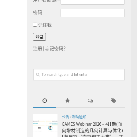
密码
记住我
注册
|
忘记密码？
公告
/
活动通知
GAMES Webinar 2026 – 411期(面
向增材制造的几何计算与优化)
| 黄昱铭（南京理工大学），丁