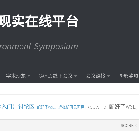
现实在线平台
vironment Symposium
学术沙龙
GAMES线下会议
会议链接
图形奖项
学入门）讨论区
Reply To: 配好了WS
›
配好了WSL，虚拟机再见再见
›
SCORE: 0