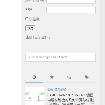
密码
记住我
注册
|
忘记密码？
公告
/
活动通知
GAMES Webinar 2026 – 411期(面
向增材制造的几何计算与优化)
| 黄昱铭（南京理工大学），丁