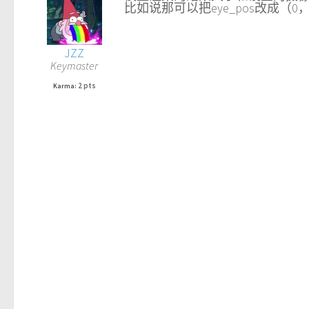
比如说那可以把eye_pos改成（0，
JZZ
Keymaster
2 pts
Karma: