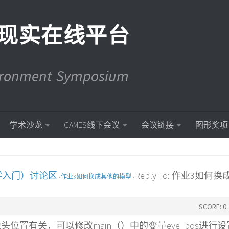
现实在线平台
vironment Symposium
学术沙龙
GAMES线下会议
会议链接
图形奖项
学入门）讨论区
Reply To: 作业3如何
›
作业3如何换成其他的模型
›
SCORE: 0
位置有关，可以修改main（）中的变量eye_pos进行设