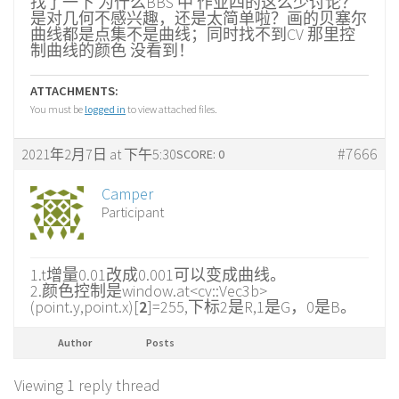
找了一下 为什么BBS 中 作业四的这么少讨论？
是对几何不感兴趣，还是太简单啦？画的贝塞尔
曲线都是点集不是曲线；同时找不到CV 那里控
制曲线的颜色 没看到！
ATTACHMENTS:
You must be
logged in
to view attached files.
#7666
2021年2月7日 at 下午5:30
SCORE: 0
Camper
Participant
1.t增量0.01改成0.001可以变成曲线。
2.颜色控制是window.at<cv::Vec3b>
(point.y,point.x)[
2
]=255,下标2是R,1是G，0是B。
Author
Posts
Viewing 1 reply thread