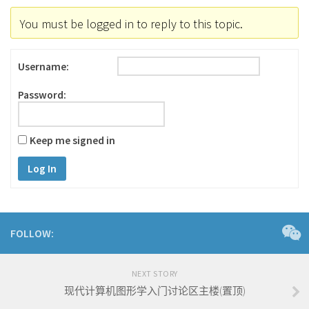
You must be logged in to reply to this topic.
Username:
Password:
Keep me signed in
Log In
FOLLOW:
NEXT STORY
现代计算机图形学入门讨论区主楼(置顶)