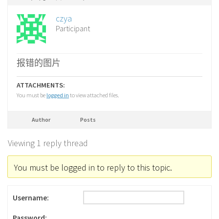
czya
Participant
报错的图片
ATTACHMENTS:
You must be
logged in
to view attached files.
Author
Posts
Viewing 1 reply thread
You must be logged in to reply to this topic.
Username:
Password: