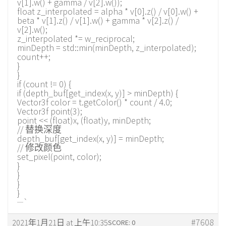
v[1].w() + gamma / v[2].w());
float z_interpolated = alpha * v[0].z() / v[0].w() +
beta * v[1].z() / v[1].w() + gamma * v[2].z() /
v[2].w();
z_interpolated *= w_reciprocal;
minDepth = std::min(minDepth, z_interpolated);
count++;
}
}
if (count != 0) {
if (depth_buf[get_index(x, y)] > minDepth) {
Vector3f color = t.getColor() * count / 4.0;
Vector3f point(3);
point << (float)x, (float)y, minDepth;
// 替换深度
depth_buf[get_index(x, y)] = minDepth;
// 修改颜色
set_pixel(point, color);
}
}
}
}
`
#7608
2021年1月21日 at 上午10:35
SCORE: 0