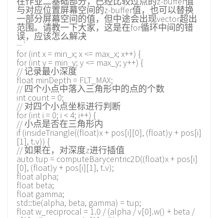
在作业二基础部分，已经比较过点的z-buffer值
与对应位置屏幕空间的z-buffer值，也可以替换
一部分屏幕空间的值，但中途会出现vector超出
范围。请教一下大家，这是在for循环中间的错
误，应该怎么解决
`
for (int x = min_x; x <= max_x; x++) {
for (int y = min_y; y <= max_y; y++) {
// 记录最小深度
float minDepth = FLT_MAX;
// 四个小点中落入三角形中的点的个数
int count = 0;
// 对四个小点坐标进行判断
for (int i = 0; i < 4; i++) {
// 小点是否在三角形内
if (insideTriangle((float)x + pos[i][0], (float)y + pos[i]
[1], t.v)) {
// 如果在，对深度z进行插值
auto tup = computeBarycentric2D((float)x + pos[i]
[0], (float)y + pos[i][1], t.v);
float alpha;
float beta;
float gamma;
std::tie(alpha, beta, gamma) = tup;
float w_reciprocal = 1.0 / (alpha / v[0].w() + beta /