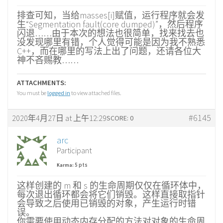
排查可知，当给masses[i]赋值，运行程序就会发
生“Segmentation fault(core dumped)”，然后程序
闪退……由于本次的想法也很简单，找来找去也
没发现哪里有错，个人觉得可能是因为我不熟悉
C++，而在哪里的写法上出了问题，还请各位大
神不吝赐教……
ATTACHMENTS:
You must be
logged in
to view attached files.
#6145
2020年4月27日 at 上午12:29
SCORE: 0
arc
Participant
5 pts
Karma:
这样创建的 m 和 s 的生命周期仅仅在循环体中，
每次退出循环都会将它们销毁。这样直接取指针
会导致之后使用已销毁的对象，产生运行时错
误。
你需要使用动态内存分配的方法对对象的生命周