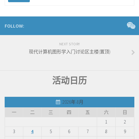
FOLLOW:
NEXT STORY
现代计算机图形学入门讨论区主楼(置顶)
活动日历
2026年 8月
一
二
三
四
五
六
日
1
2
3
4
5
6
7
8
9