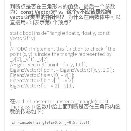
判断点是否在三角形内的函数，最后一个参数
为：
const Vector3f* v。这个v不应该是指向
vector3f类型的指针吗？
为什么在函数体中可以
直接用v[0]表示第0个顶点？
static bool insideTriangle(float x, float y, const
Vector3f* v)
{
// TODO : Implement this function to check if the
point (x, y) is inside the triangle represented by
_v[0], _v[1], _v[2]
//Eigen::Vector3f point = { x, y, 1.0f };
Eigen::Vector3f point = Eigen::Vector3f(x, y, 1.0f);
Eigen::Vector3f a = v[0] – v[1];
Eigen::Vector3f b = v[1] – v[2];
Eigen::Vector3f c = v[2] – v[0];
`
在void rst::rasterizer::rasterize_triangle(const
Triangle& t) 函数中给上面判断是否在三角形内函
数的传参如下：
if (insideTriangle(i+0.5, j+0.5, t.v))