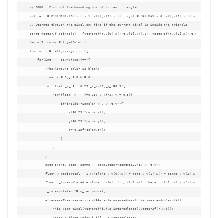
    // TODO : Find out the bounding box of current triangle.

    int left = MIN(MIN(v[0].x(),v[1].x()),v[2].x()), right = MAX(MAX(v[0].x(),v[1].x()),v[2].x()), do
    // iterate through the pixel and find if the current pixel is inside the triangle

    const Vector3f points[3] = {Vector3f(t.v[0].x(),t.v[0].y(),1), Vector3f(t.v[1].x(),t.v[1].y(),1),
    Vector3f color = t.getColor();

    for(int i = left;i<right;i++){

        for(int j = down;j<up;j++){

            //background color is black;

            float r = 0,g = 0,b = 0;

            for(float _x_ = i+0.25;_x_<i+1;_x_+=0.5){

                for(float _y_ = j+0.25;_y_<j+1;_y_+=0.5){

                    if(insideTriangle(_x_,_y_,t.v)){

                        r+=0.25f*color.x();

                        g+=0.25f*color.y();

                        b+=0.25f*color.z();

                    }

                }

            }

            auto[alpha, beta, gamma] = computeBarycentric2D(i, j, t.v);

            float w_reciprocal = 1.0/(alpha / v[0].w() + beta / v[1].w() + gamma / v[2].w());

            float z_interpolated = alpha * v[0].z() / v[0].w() + beta * v[1].z() / v[1].w() + gamma *
            z_interpolated *= w_reciprocal;

            if(insideTriangle(i,j,t.v)&&z_interpolated<depth_buf[get_index(i,j)]){

                this->set_pixel(Vector3f(i,j,z_interpolated),Vector3f(r,g,b));

                depth_buf[get_index(i,j)] = z_interpolated;
