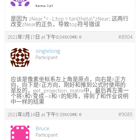
1 pt
Karma:
是因为 zNear *= -1;top = tan(theta)*zNear; 这两行
改变zNear的正负，导致top符号错误
#8904
2021年7月17日 at 下午8:04
SCORE: 0
singlelong
Participant
应该是像素坐标系左上角是原点，向右是X正方
向，向下是Y正方向，刚好和推到公式时使用的
是反的，get_projection_matrix中，最后再左乘一
个将X和Y变成—X和-Y的矩阵，得到了和作业说明
中一样的结果
#9085
2021年8月14日 at 下午9:39
SCORE: 0
Bruce
Participant