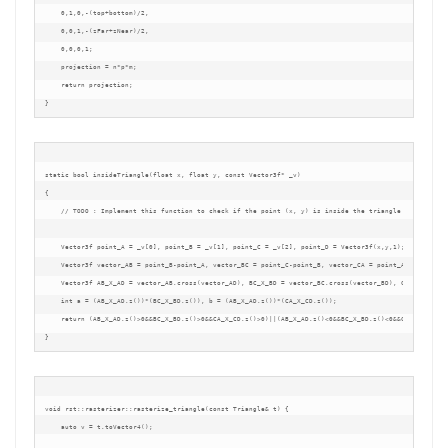
    0,1,0,-(top+bottom)/2,

    0,0,1,-(zFar+zNear)/2,

    0,0,0,1;

    projection = n*p*m;

    return projection;

static bool insideTriangle(float x, float y, const Vector3f* _v)

{   

    // TODO : Implement this function to check if the point (x, y) is inside the triangle represented
    Vector3f point_A = _v[0], point_B = _v[1], point_C = _v[2], point_D = Vector3f(x,y,1);

    Vector3f vector_AB = point_B-point_A, vector_BC = point_C-point_B, vector_CA = point_A-point_C, v
    Vector3f AB_X_AD = vector_AB.cross(vector_AD), BC_X_BD = vector_BC.cross(vector_BD), CA_X_CD = ve
    int a = (AB_X_AD.z())*(BC_X_BD.z()), b = (AB_X_AD.z())*(CA_X_CD.z());

    return (AB_X_AD.z()>0&&BC_X_BD.z()>0&&CA_X_CD.z()>0)||(AB_X_AD.z()<0&&BC_X_BD.z()<0&&CA_X_CD.z()<
void rst::rasterizer::rasterize_triangle(const Triangle& t) {

    auto v = t.toVector4();
