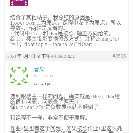
结合了其他帖子，我总结的原因是：
1.opencv左上为原点，课程中左下为原点，所以
导致y，z两轴是反着的。
2.代码中zNear和zFar是按照Z轴正方向给的。
综上，楼主投影变换修改方式：注释zNear/zFar
*=-1；float top = – tan(halve)*zNear;
#8595
2021年6月4日 at 下午9:45
SCORE: 1
曹某
Participant
1 pt
Karma:
遇到跟楼主一样的问题，确实就是zNear, zFar给
的值有问题，问题查了两天:-(
保证zNear, zFar是负数显示就不颠倒了。
和课程不一样，非常不便于理解。
作业2里也有这个问题，如果按照作业1里这么处