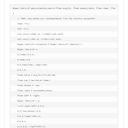
Eigen::Matrix4f get_projection_matrix(float eye_fov, float aspect_ratio, float zNear, float zFar)

{

    // TODO: Copy-paste your implementation from the previous assignment.

    zNear *=-1;

    zFar *=-1;

    std::cout<<"zNear is "<<zNear<<std::endl;

    std::cout<<"zFar is "<<zFar<<std::endl;

    Eigen::Matrix4f projection = Eigen::Matrix4f::Identity();

    Eigen::Matrix4f m;

    m<<zNear,0,0,0,

    0,zNear,0,0,

    0,0,zNear+zFar,-zNear*zFar,

    0,0,1,0;

    float halve = eye_fov/2*MY_PI/180;

    float top = tan(halve)*zNear;

    float bottom = -top;

    float right = top*aspect_ratio;

    float left = -right;

    Eigen::Matrix4f n,p;

    n<<2/(right-left),0,0,0,

    0,2/(top-bottom),0,0,

    0,0,2/(zNear-zFar),0,

    0,0,0,1;

    p<<1,0,0,-(right+left)/2,
