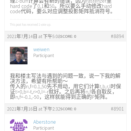
理Z-buff计算会有新的错误，因为rasterizer里
hard code了0.1和50。所以要么手动修改hard
code代码，要么对应调整投影矩阵抵消符号。
This post has received
1
vote up.
#8894
2021年7月14日 at 下午5:08
SCORE: 0
weiwen
Participant
我和楼主写法与遇到的问题一致，说一下我的解
决方法，希望有所帮助～
传入的n,f=0.1,50先不用动，用它们计算t,b,r,l时保
证t>0,b=-t,r>0,l=-r就好。之后再将n,f各自取反，
即n,f=-0.1,-50，这样就能得到正确的P矩阵。
#8901
2021年7月16日 at 下午2:32
SCORE: 0
Aberstone
Participant