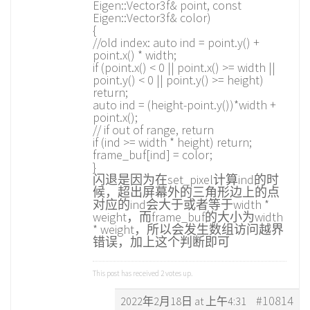
Eigen::Vector3f& point, const
Eigen::Vector3f& color)
{
//old index: auto ind = point.y() +
point.x() * width;
if (point.x() < 0 || point.x() >= width ||
point.y() < 0 || point.y() >= height)
return;
auto ind = (height-point.y())*width +
point.x();
// if out of range, return
if (ind >= width * height) return;
frame_buf[ind] = color;
}
闪退是因为在set_pixel计算ind的时
候，超出屏幕外的三角形边上的点
对应的ind会大于或者等于width *
weight，而frame_buf的大小为width
* weight，所以会发生数组访问越界
错误，加上这个判断即可
This post has received
2
votes up.
#10814
2022年2月18日 at 上午4:31