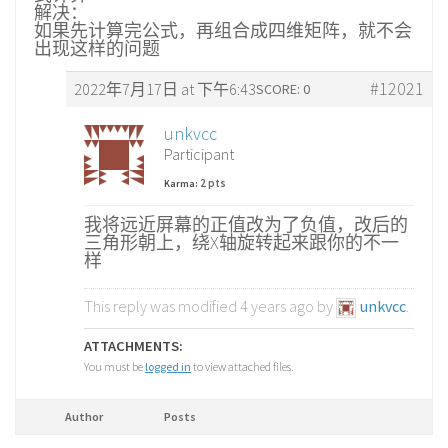
解决：
如果先计算完公式，再组合成四维矩阵，就不会
出现这样的问题
#12021
2022年7月17日 at 下午6:43
SCORE: 0
unkvcc
Participant
2 pts
Karma:
我将远近屏幕的正值改为了负值，改后的
三角形朝上，绕X轴旋转起来跟你的不一
样
This reply was modified 4 years ago by
unkvcc
.
ATTACHMENTS:
You must be
logged in
to view attached files.
Author
Posts