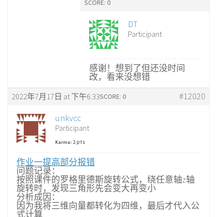
SCORE: 0
DT
Participant
感谢！想到了但还没时间
改，看来没想错
#12020
2022年7月17日 at 下午6:33
SCORE: 0
unkvcc
Participant
2 pts
Karma:
作业一提高部分报错
问题记录：
按照课件的罗格里德斯旋转公式，绕任意轴z轴
旋转时，发现三角形先会变大再变小
分析成因：
因为我将三维向量都转化为四维，最后才代入公
式计算