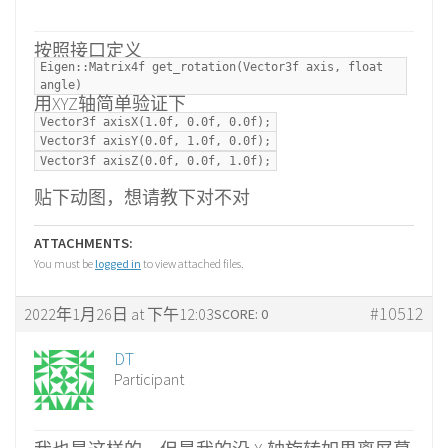
按照接口定义
Eigen::Matrix4f get_rotation(Vector3f axis, float
angle)
用XYZ轴简单验证下
Vector3f axisX(1.0f, 0.0f, 0.0f);
Vector3f axisY(0.0f, 1.0f, 0.0f);
Vector3f axisZ(0.0f, 0.0f, 1.0f);
贴下动图，想请教下对不对
ATTACHMENTS:
You must be
logged in
to view attached files.
#10512
2022年1月26日 at 下午12:03
SCORE: 0
DT
Participant