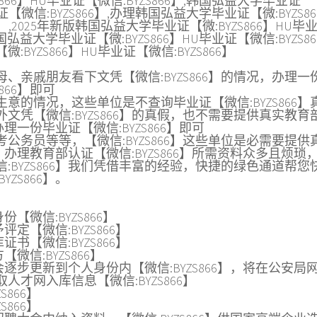
66】HU毕业证【微信:BYZS866】,韩国弘益大学毕业证
证【微信:BYZS866】,办理韩国弘益大学毕业证【微:BYZS86
6】,2025年新版韩国弘益大学毕业证【微:BYZS866】HU毕
国弘益大学毕业证【微:BYZS866】HU毕业证【微信:BYZS86
YZS866】HU毕业证【微信:BYZS866】
、亲戚朋友看下文凭【微信:BYZS866】的情况，办理一
866】即可
意的情况，这些单位是不查询毕业证【微信:BYZS866】
文凭【微信:BYZS866】的真假，也不需要提供真实教育
办理一份毕业证【微信:BYZS866】即可
公务员等等，【微信:BYZS866】这些单位是必需要提供
的，办理教育部认证【微信:BYZS866】所需资料众多且烦琐
:BYZS866】我们凭借丰富的经验，快捷的绿色通道帮您
ZS866】。
【微信:BYZS866】
定【微信:BYZS866】
书【微信:BYZS866】
微信:BYZS866】
逐步更新到个人身份内【微信:BYZS866】，将在公安局
才网入库信息【微信:BYZS866】
S866】
S866】