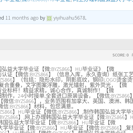
ted
11 months ago
by
yiyihuahu5678
.
SCORE: 0
国弘益大学毕业证【微:BYZS866】HU毕业证》【微
学历认证【微信:BYZS866】（信息入库，永久查询）纸张工
ZS866】（包括：隐形水印，阴影底纹，钢印LOGO烫金
烫金烫银复合重叠，文字图案浮雕，激光镭射，紫外荧光，【微
伪）行业标杆！精益求精，诚心合作，真诚制作！【微
细制作，24小时接单,全套进口原装设备，【微信:BYZS866
微信:BYZS866】，业务范围有加拿大、英国、澳洲、韩
:BYZS866】材料，包您满意。
S866】HU毕业证【微信:BYZS866】,制作韩国弘益大学
:BYZS866】,网上办理韩国弘益大学毕业证【微:BYZS866】
作韩国弘益大学毕业证【微:BYZS866】HU毕业证【微
大学毕业证【微:BYZS866】HU毕业证【微信:BYZS866】,