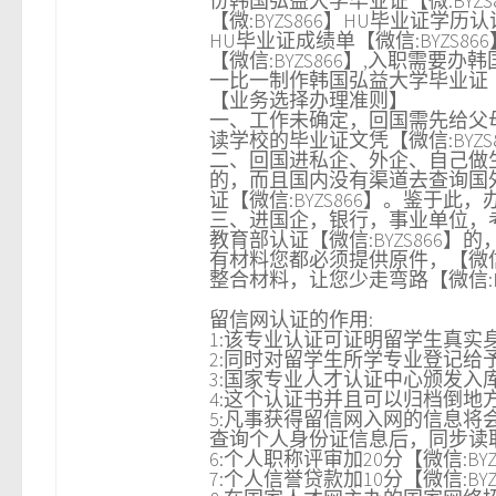
份韩国弘益大学毕业证【微:BYZS8
【微:BYZS866】HU毕业证学历认
HU毕业证成绩单【微信:BYZS86
【微信:BYZS866】,入职需要办韩
一比一制作韩国弘益大学毕业证【微:B
【业务选择办理准则】
一、工作未确定，回国需先给父母
读学校的毕业证文凭【微信:BYZS
二、回国进私企、外企、自己做生
的，而且国内没有渠道去查询国外
证【微信:BYZS866】。鉴于此，
三、进国企，银行，事业单位，考
教育部认证【微信:BYZS866】
有材料您都必须提供原件，【微信
整合材料，让您少走弯路【微信:BY
留信网认证的作用:
1:该专业认证可证明留学生真实身份
2:同时对留学生所学专业登记给予评
3:国家专业人才认证中心颁发入库证
4:这个认证书并且可以归档倒地方【
5:凡事获得留信网入网的信息将会
查询个人身份证信息后，同步读取人
6:个人职称评审加20分【微信:BYZ
7:个人信誉贷款加10分【微信:BYZ