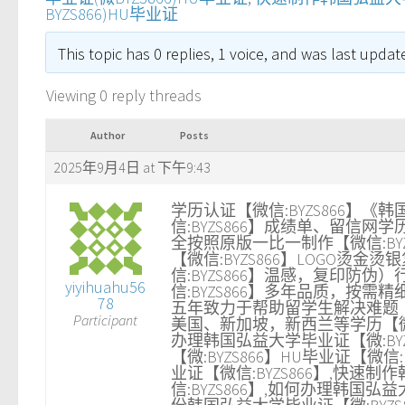
BYZS866)HU毕业证
This topic has 0 replies, 1 voice, and was last upda
Viewing 0 reply threads
Author
Posts
2025年9月4日 at 下午9:43
学历认证【微信:BYZS866】《韩
信:BYZS866】成绩单、留信网
全按照原版一比一制作【微信:BY
【微信:BYZS866】LOGO
信:BYZS866】温感，复印防
yiyihuahu56
信:BYZS866】多年品质，按需精
78
五年致力于帮助留学生解决难题【
Participant
美国、新加坡，新西兰等学历【微信
办理韩国弘益大学毕业证【微:BYZ
【微:BYZS866】HU毕业证【微信
业证【微信:BYZS866】,快速制
信:BYZS866】,如何办理韩国弘益