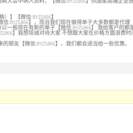
聘大会中纳入资料，【微信:BYZS866】供国家高端企业
】【微信:BYZS866】
信:BYZS866】，而且我们现在做得单子大多数都是代理
的所以一般现在有新的单子【微信:BYZS866】 我给客户的都
ZS866】我想坦诚对待大家 不想跟大家在价格方面浪费时
的朋友【微信:BYZS866】，我们都会适当给一些优惠。