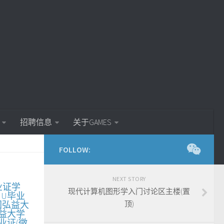
招聘信息
关于GAMES
FOLLOW:
NEXT STORY
业证学
现代计算机图形学入门讨论区主楼(置
HU毕业
国弘益大
顶)
益大学
业证(微