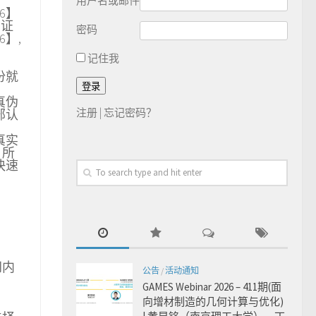
用户名或邮件
6】
业证
密码
6】,
记住我
份就
真伪
注册
|
忘记密码？
部认
真实
，所
快速
网内
公告
/
活动通知
GAMES Webinar 2026 – 411期(面
向增材制造的几何计算与优化)