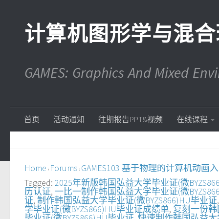
计算机图形学与混合
GAMES: Graphics And Mixed En
首页
活动通知
往期报告PPT&视频
在线课程
Home
Forums
GAMES103 基于物理的计算机动画
›
›
Tagged:
2025年新版韩国弘益大学毕业证(微BYZS86
历认证
,
一比一制作韩国弘益大学毕业证(微BYZS866
证
,
制作韩国弘益大学毕业证(微BYZS866)HU毕业证
学毕业证(微BYZS866)HU毕业证成绩单
,
复刻一份韩国
毕业证(微BYZS866)HU毕业证
,
快速制作韩国弘益大学毕