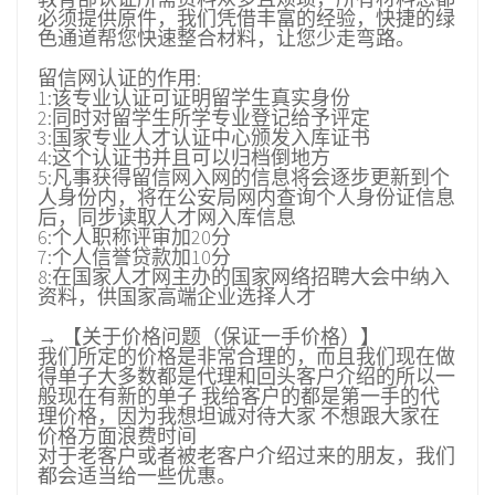
必须提供原件，我们凭借丰富的经验，快捷的绿
色通道帮您快速整合材料，让您少走弯路。
留信网认证的作用:
1:该专业认证可证明留学生真实身份
2:同时对留学生所学专业登记给予评定
3:国家专业人才认证中心颁发入库证书
4:这个认证书并且可以归档倒地方
5:凡事获得留信网入网的信息将会逐步更新到个
人身份内，将在公安局网内查询个人身份证信息
后，同步读取人才网入库信息
6:个人职称评审加20分
7:个人信誉贷款加10分
8:在国家人才网主办的国家网络招聘大会中纳入
资料，供国家高端企业选择人才
→ 【关于价格问题（保证一手价格）】
我们所定的价格是非常合理的，而且我们现在做
得单子大多数都是代理和回头客户介绍的所以一
般现在有新的单子 我给客户的都是第一手的代
理价格，因为我想坦诚对待大家 不想跟大家在
价格方面浪费时间
对于老客户或者被老客户介绍过来的朋友，我们
都会适当给一些优惠。