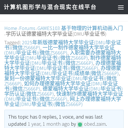
计算机图形学与混合现实在线平台
Home
Forums
GAMES103 基于物理的计算机动画入门
›
›
学历认证德蒙福特大学毕业证(DMU毕业证书)
›
Tagged:
2025年新版德蒙福特大学毕业证(DMU毕业证
书)(微信ZS666P)
,
一比一制作德蒙福特大学毕业证
(DMU毕业证书)(微信ZS666P)
,
入职需要办德蒙福特大
学毕业证(DMU毕业证书)(微信ZS666P)
,
制作德蒙福特
大学毕业证(DMU毕业证书)(微信ZS666P)
,
办理德蒙福
特大学毕业证(DMU毕业证书)(微信ZS666P)
,
办理德蒙
福特大学毕业证(DMU毕业证书)成绩单(微信ZS666P)
,
复刻一份德蒙福特大学毕业证(DMU毕业证书)(微信
ZS666P)
,
如何办理德蒙福特大学毕业证(DMU毕业证
书)(微信ZS666P)
,
德蒙福特大学毕业证(DMU毕业证书)
学历认证(微信ZS666P)
,
快速制作德蒙福特大学毕业证
(DMU毕业证书)(微信ZS666P)
,
网上办理德蒙福特大学
毕业证(DMU毕业证书)(微信ZS666P)
This topic has 0 replies, 1 voice, and was last
updated
1 year, 1 month ago
by
obed.zaim
.