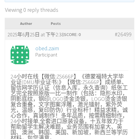
Viewing 0 reply threads
Author
Posts
#26499
2025年6月25日 at 下午2:38
SCORE: 0
obed.zaim
Participant
24小时在线【微信:ZS666P】《德蒙福特大学毕
业证(DMU毕业证书)》【微信:ZS666P】成绩单、
留信网学历认证（信息入库，永久查询）纸张工
艺完全按照原版一比一制作（包括：隐形水印，
阴影底纹，钢印LOGO烫金烫银，LOGO烫金烫银
复合重叠，文字图案浮雕，激光镭射，紫外荧
光，温感，复印防伪）行业标杆！精益求精，诚
心合作，真诚制作！多年品质，按需精细制作，
24小时接单,全套进口原装设备，十五年致力于
帮助留学生解决难题，业务范围有加拿大、英
国、澳洲、韩国、美国、新加坡，新西兰等学历
材料，包您满意。