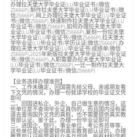
办理拉夫堡大学毕业证(LU毕业证书)(微信
ZS666P),制作拉夫堡大学毕业证(LU毕业证书)(微
信ZS666P),网上办理拉夫堡大学毕业证(LU毕业证
书)(微信ZS666P),快速制作拉夫堡大学毕业证(LU
毕业证书)(微信ZS666P),如何办理拉夫堡大学毕
业证(LU毕业证书)(微信ZS666P),复刻一份拉夫堡
大学毕业证(LU毕业证书)(微信ZS666P),拉夫堡大
学毕业证(LU毕业证书)学历认证(微信ZS666P),办
理拉夫堡大学毕业证(LU毕业证书)成绩单(微信
ZS666P),2025年新版拉夫堡大学毕业证(LU毕业证
书)(微信ZS666P),入职需要办拉夫堡大学毕业证
(LU毕业证书)(微信ZS666P),一比一制作拉夫堡大
学毕业证(LU毕业证书)(微信ZS666P)
【业务选择办理准则】
一、工作未确定，回国需先给父母、亲戚朋友看
下文凭的情况，办理一份就读学校的毕业证文凭
即可
二、回国进私企、外企、自己做生意的情况，这
些单位是不查询毕业证真伪的，而且国内没有渠
道去查询国外文凭的真假，也不需要提供真实教
育部认证。鉴于此，办理一份毕业证即可
三、进国企，银行，事业单位，考公务员等等，
这些单位是必需要提供真实教育部认证的，办理
教育部认证所需资料众多且烦琐，所有材料您都