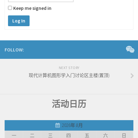
Keep me signed in
Log In
FOLLOW:
NEXT STORY
现代计算机图形学入门讨论区主楼(置顶)
活动日历
2026年 8月
一
二
三
四
五
六
日