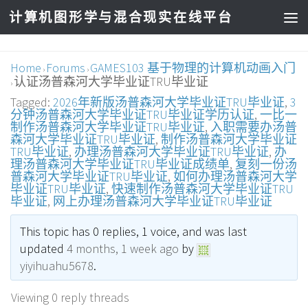
计算机图形学与混合现实在线平台
Home
Forums
GAMES103 基于物理的计算机动画入门
›
›
认证汤普森河大学毕业证TRU毕业证
›
Tagged:
2026年新版汤普森河大学毕业证TRU毕业证
,
3
分钟汤普森河大学毕业证TRU毕业证学历认证
,
一比一
制作汤普森河大学毕业证TRU毕业证
,
入职需要办汤普
森河大学毕业证TRU毕业证
,
制作汤普森河大学毕业证
TRU毕业证
,
办理汤普森河大学毕业证TRU毕业证
,
办
理汤普森河大学毕业证TRU毕业证成绩单
,
复刻一份汤
普森河大学毕业证TRU毕业证
,
如何办理汤普森河大学
毕业证TRU毕业证
,
快速制作汤普森河大学毕业证TRU
毕业证
,
网上办理汤普森河大学毕业证TRU毕业证
This topic has 0 replies, 1 voice, and was last
updated
4 months, 1 week ago
by
yiyihuahu5678
.
Viewing 0 reply threads