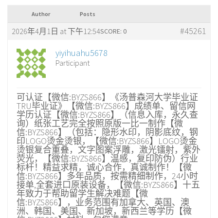
Author
Posts
#45261
2026年4月1日 at 下午12:54
SCORE: 0
yiyihuahu5678
Participant
可认证【微信:BYZS866】《汤普森河大学毕业证
TRU毕业证》【微信:BYZS866】成绩单、留信网
学历认证【微信:BYZS866】（信息入库，永久查
询）纸张工艺完全按照原版一比一制作【微
信:BYZS866】（包括：隐形水印，阴影底纹，钢
印LOGO烫金烫银，【微信:BYZS866】LOGO烫金
烫银复合重叠，文字图案浮雕，激光镭射，紫外
荧光，【微信:BYZS866】温感，复印防伪）行业
标杆！精益求精，诚心合作，真诚制作！【微
信:BYZS866】多年品质，按需精细制作，24小时
接单,全套进口原装设备，【微信:BYZS866】十五
年致力于帮助留学生解决难题【微
信:BYZS866】，业务范围有加拿大、英国、澳
洲、韩国、美国、新加坡，新西兰等学历【微