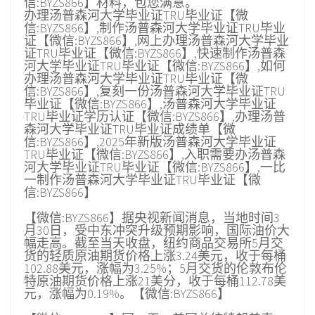
信:BYZS866】材料，包您满意。
办理汤普森河大学毕业证TRU毕业证【微
信:BYZS866】,制作汤普森河大学毕业证TRU毕业
证【微信:BYZS866】,网上办理汤普森河大学毕业
证TRU毕业证【微信:BYZS866】,快速制作汤普森
河大学毕业证TRU毕业证【微信:BYZS866】,如何
办理汤普森河大学毕业证TRU毕业证【微
信:BYZS866】,复刻一份汤普森河大学毕业证TRU
毕业证【微信:BYZS866】,汤普森河大学毕业证
TRU毕业证学历认证【微信:BYZS866】,办理汤普
森河大学毕业证TRU毕业证成绩单【微
信:BYZS866】,2025年新版汤普森河大学毕业证
TRU毕业证【微信:BYZS866】,入职需要办汤普森
河大学毕业证TRU毕业证【微信:BYZS866】,一比
一制作汤普森河大学毕业证TRU毕业证【微
信:BYZS866】
【微信:BYZS866】据央视新闻消息，当地时间3
月30日，受中东冲突升级预期影响，国际油价大
幅走高。截至当天收盘，纽约商品交易所5月交
货的轻质原油期货价格上涨3.24美元，收于每桶
102.88美元，涨幅为3.25%；5月交货的伦敦布伦
特原油期货价格上涨21美分，收于每桶112.78美
元，涨幅为0.19%。【微信:BYZS866】