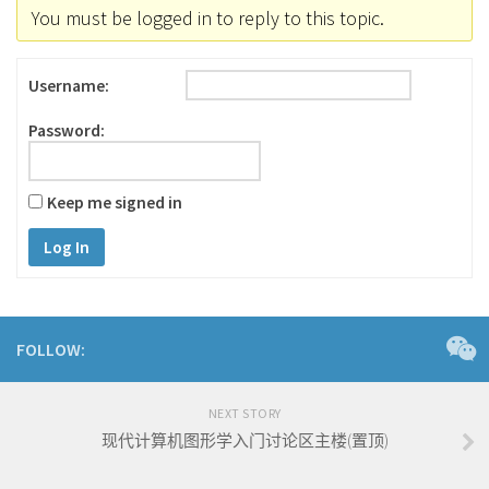
You must be logged in to reply to this topic.
Username:
Password:
Keep me signed in
Log In
FOLLOW:
NEXT STORY
现代计算机图形学入门讨论区主楼(置顶)