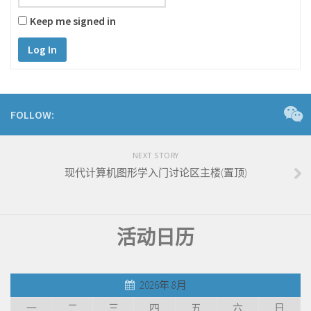
Keep me signed in
Log In
FOLLOW:
NEXT STORY
现代计算机图形学入门讨论区主楼(置顶)
活动日历
2026年 8月
一
二
三
四
五
六
日