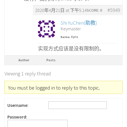
#5949
2020年4月21日 at 下午5:14
SCORE: 0
Shi YuChen(助教)
Keymaster
4 pts
Karma:
实现方式应该是没有限制的。
Author
Posts
Viewing 1 reply thread
You must be logged in to reply to this topic.
Username:
Password: