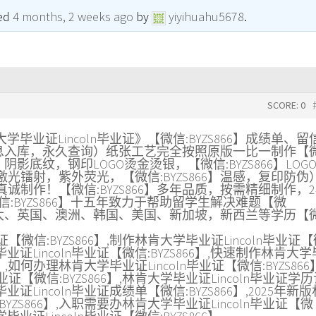
ted
4 months, 2 weeks ago
by
yiyihuahu5678
.
SCORE: 0
肯大学毕业证Lincoln毕业证》【微信:BYZS866】成绩单、留
】（信息入库，永久查询）纸张工艺完全按照原版一比一制作【
，阴影底纹，钢印LOGO烫金烫银，【微信:BYZS866】LOG
光镭射，紫外荧光，【微信:BYZS866】温感，复印防伪
制作！【微信:BYZS866】多年品质，按需精细制作，2
:BYZS866】十五年致力于帮助留学生解决难题【微
有加拿大、英国、澳洲、韩国、美国、新加坡，新西兰等学历【
【微信:BYZS866】,制作林肯大学毕业证Lincoln毕业证
毕业证Lincoln毕业证【微信:BYZS866】,快速制作林肯大
66】,如何办理林肯大学毕业证Lincoln毕业证【微信:BYZS866
业证【微信:BYZS866】,林肯大学毕业证Lincoln毕业证学
业证Lincoln毕业证成绩单【微信:BYZS866】,2025年新
BYZS866】,入职需要办林肯大学毕业证Lincoln毕业证【微