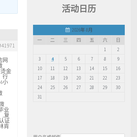
活动日历
2026年 8月
一
二
三
四
五
六
日
#41971
1
2
3
4
5
6
7
8
9
信网
微
10
11
12
13
14
15
16
O烫金
）行
17
18
19
20
21
22
23
4小
24
25
26
27
28
29
30
微
31
【微
学毕业
】,复
历认证
版林肯