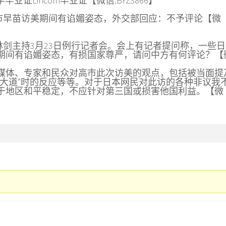
毕业证Lincoln毕业证【微信:BYZS866】
友称高市早苗访美期间有谄媚姿态，外交部回应：不予评论【微
言人林剑主持3月23日例行记者会。会上有记者提问称，一些
期间有谄媚姿态，有损国家尊严，请问中方有何评论？【
媒体、专家和民众对高市此次访美的观点，包括被当面提
光大道”时的反应等等。对于日本网民对此访的各种非议我
于地区和平稳定，不应针对第三国或损害他国利益。【微