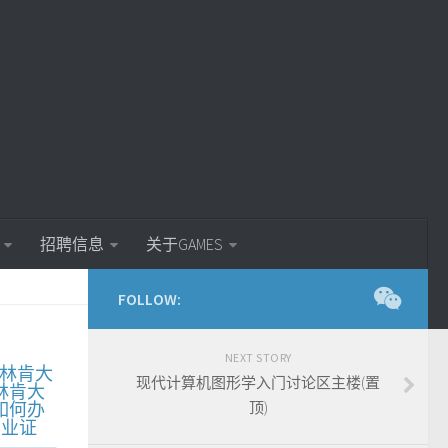
招聘信息
关于GAMES
FOLLOW:
NEXT STORY
林肯大
现代计算机图形学入门讨论区主楼(置
林肯大
如何办
顶)
毕业证