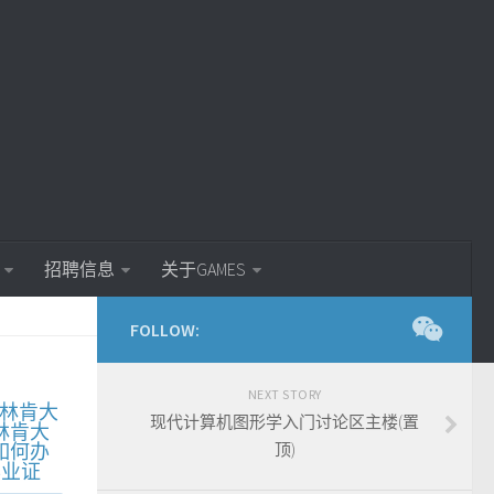
招聘信息
关于GAMES
FOLLOW:
NEXT STORY
林肯大
现代计算机图形学入门讨论区主楼(置
林肯大
如何办
顶)
毕业证