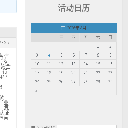
活动日历
2026年 8月
一
二
三
四
五
六
日
#38511
1
2
3
4
5
6
7
8
9
、留信
【微
10
11
12
13
14
15
16
O烫金
）行
17
18
19
20
21
22
23
4小
24
25
26
27
28
29
30
微
31
【微
学毕业
】,复
历认证
版林肯