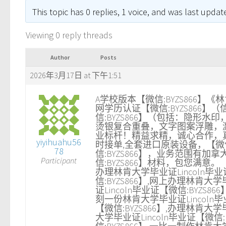
This topic has 0 replies, 1 voice, and was last upda
Viewing 0 reply threads
Author
Posts
2026年3月17日 at 下午1:51
A学校版本【微信:BYZS866】《
网学历认证【微信:BYZS86
信:BYZS866】（包括：隐形水印
烫银复合重叠，文字图案浮雕，激
业标杆！精益求精，诚心合作，真诚
yiyihuahu56
时接单,全套进口原装设备，【微信
78
信:BYZS866】，业务范围
Participant
信:BYZS866】材料，包您满意。
办理林肯大学毕业证Lincoln毕业证
信:BYZS866】,网上办理林肯大学
证Lincoln毕业证【微信:BYZS8
刻一份林肯大学毕业证Lincoln毕
【微信:BYZS866】,办理林肯大学毕
大学毕业证Lincoln毕业证【微信: