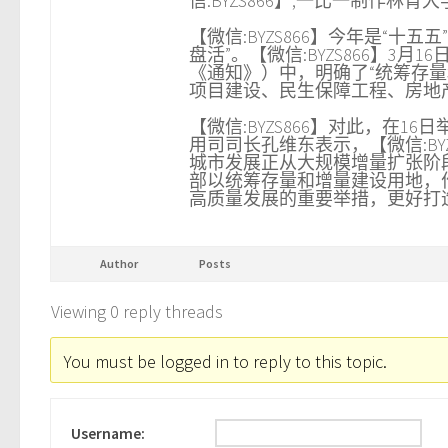
信:BYZS866】,一比一制作林肯大学
【微信:BYZS866】今年是“十
盘活”。【微信:BYZS866】
《通知》）中，明确了“统筹存
项目建设、民生保障工程、房地产用
【微信:BYZS866】对此，在
用司司长孔维东表示，【微信:B
城市发展正从大规模增量扩张阶段
部以统筹存量和增量建设用地，
高质量发展的重要举措，更好打造高
Author
Posts
Viewing 0 reply threads
You must be logged in to reply to this topic.
Username: