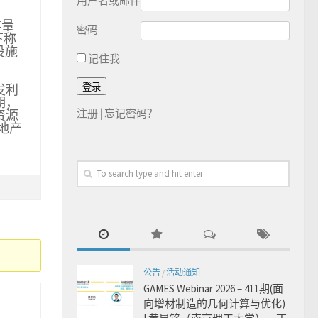
用户名或邮件
存量
密码
下称
设施
记住我
发利
期，
注册
|
忘记密码？
资源
地产
公告
/
活动通知
GAMES Webinar 2026 – 411期(面
向增材制造的几何计算与优化)