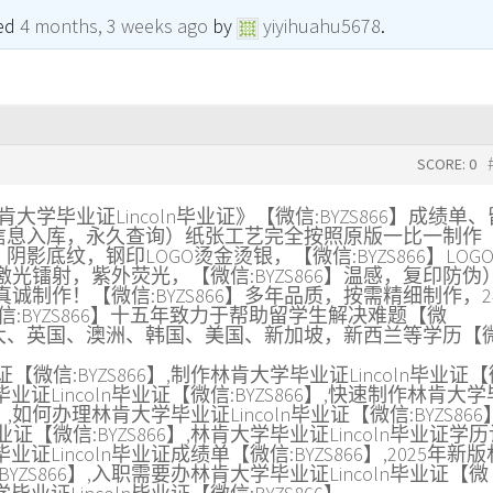
ted
4 months, 3 weeks ago
by
yiyihuahu5678
.
SCORE: 0
林肯大学毕业证Lincoln毕业证》【微信:BYZS866】成绩单
6】（信息入库，永久查询）纸张工艺完全按照原版一比一制作
，阴影底纹，钢印LOGO烫金烫银，【微信:BYZS866】LOG
光镭射，紫外荧光，【微信:BYZS866】温感，复印防伪
制作！【微信:BYZS866】多年品质，按需精细制作，2
:BYZS866】十五年致力于帮助留学生解决难题【微
有加拿大、英国、澳洲、韩国、美国、新加坡，新西兰等学历【
【微信:BYZS866】,制作林肯大学毕业证Lincoln毕业证
毕业证Lincoln毕业证【微信:BYZS866】,快速制作林肯大
66】,如何办理林肯大学毕业证Lincoln毕业证【微信:BYZS866
业证【微信:BYZS866】,林肯大学毕业证Lincoln毕业证学
业证Lincoln毕业证成绩单【微信:BYZS866】,2025年新
BYZS866】,入职需要办林肯大学毕业证Lincoln毕业证【微