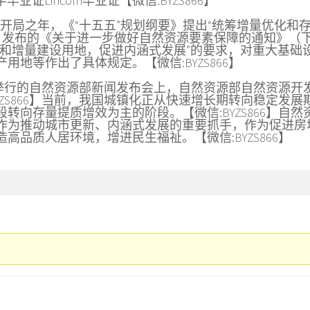
毕业证Lincoln毕业证【微信:BYZS866】
五五”开局之年，《“十五五”规划纲要》提出“统筹增量优化和
3月16日发布的《关于进一步做好自然资源要素保障的通知》（
量和增量建设用地，促进内涵式发展”的要求，对重大基础
地等作出了具体规定。【微信:BYZS866】
16日举行的自然资源部新闻发布会上，自然资源部自然资源开
YZS866】当前，我国城镇化正从快速增长期转向稳定发展
转向存量提质增效为主的阶段。【微信:BYZS866】自然
作为推动城市更新、内涵式发展的重要抓手，作为促进房
品质人居环境，增进民生福祉。【微信:BYZS866】